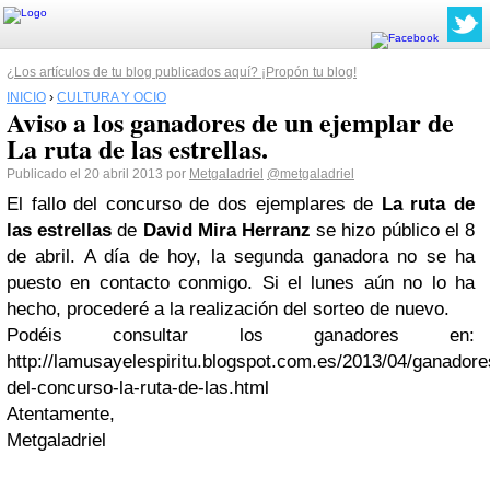
¿Los artículos de tu blog publicados aquí? ¡Propón tu blog!
INICIO
›
CULTURA Y OCIO
Aviso a los ganadores de un ejemplar de
La ruta de las estrellas.
Publicado el 20 abril 2013 por
Metgaladriel
@metgaladriel
El fallo del concurso de dos ejemplares de
La ruta de
las estrellas
de
David Mira Herranz
se hizo público el 8
de abril. A día de hoy, la segunda ganadora no se ha
puesto en contacto conmigo. Si el lunes aún no lo ha
hecho, procederé a la realización del sorteo de nuevo.
Podéis consultar los ganadores en:
http://lamusayelespiritu.blogspot.com.es/2013/04/ganadore
del-concurso-la-ruta-de-las.html
Atentamente,
Metgaladriel