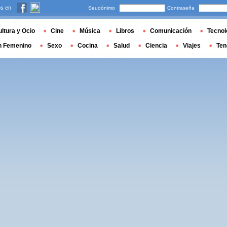
s en
Seudónimo
Contraseña
ltura y Ocio
Cine
Música
Libros
Comunicación
Tecnol
n Femenino
Sexo
Cocina
Salud
Ciencia
Viajes
Ten