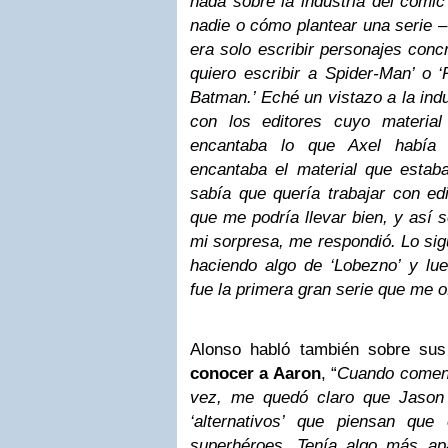
nada sobre la industria del cómic
nadie o cómo plantear una serie –
era solo escribir personajes conc
quiero escribir a Spider-Man’ o ‘
Batman.’ Eché un vistazo a la indus
con los editores cuyo materia
encantaba lo que Axel había
encantaba el material que estab
sabía que quería trabajar con ed
que me podría llevar bien, y así s
mi sorpresa, me respondió. Lo sig
haciendo algo de ‘Lobezno’ y lue
fue la primera gran serie que me o
Alonso habló también sobre su
conocer a Aaron
, “
Cuando comenz
vez, me quedó claro que Jason
‘alternativos’ que piensan qu
superhéroes. Tenía algo más ap