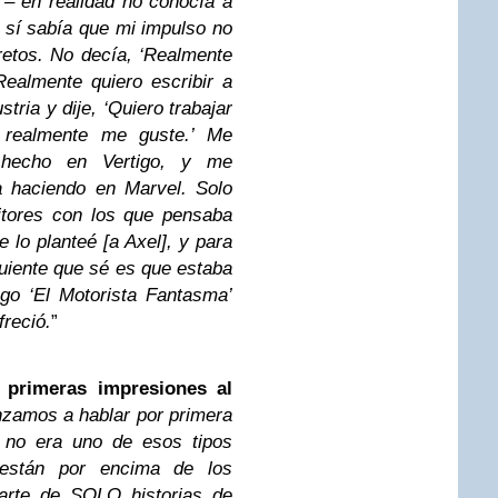
 – en realidad no conocía a
 sí sabía que mi impulso no
retos. No decía, ‘Realmente
Realmente quiero escribir a
tria y dije, ‘Quiero trabajar
l realmente me guste.’ Me
 hecho en Vertigo, y me
a haciendo en Marvel. Solo
itores con los que pensaba
e lo planteé [a Axel], y para
uiente que sé es que estaba
go ‘El Motorista Fantasma’
freció.
”
s
primeras impresiones al
amos a hablar por primera
 no era uno de esos tipos
e están por encima de los
arte de SOLO historias de