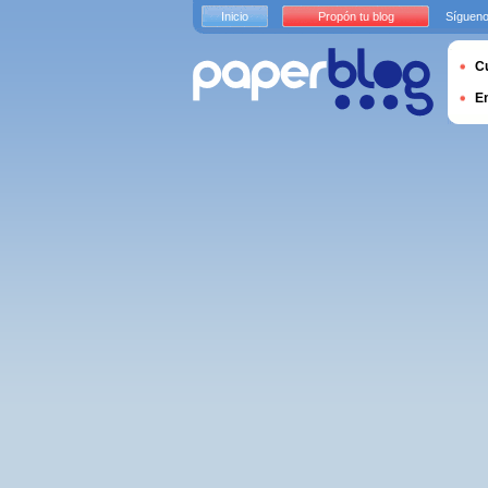
Inicio
Propón tu blog
Sígueno
Cu
E