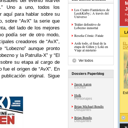
ponsables del evento Marvel
M
.” Uno a uno, todos los
J
Los Cuatro Fantásticos de
Lee&Kirby;: A través del
r aquí para hablar sobre su
Fe
Universo
R
o, sobre “AvX” la serie que
Tráiler definitivo de
ta, del lado de los mejores
Lobezno inmortal
L
no podía ser de otro modo,
Reseña Cómic: Fatale
ipales creadores de “AvX”,
Arde todo, el final de la
EL
etapa de Gillen y Loki en
DÍ
de “Lobezno” aunque pronto
Viaje al misterio
obezno y la Patrulla-X” y “El
Ver todos
 sobre su etapa al cargo de
 fue el origen de “AvX”. En
Dossiers Paperblog
publicación original. Sigue
Jason Aaron
Escritor
Est
Hulk
Personajes
Brian Michael Bendis
Dibujantes
Brian Bendis
Dibujantes