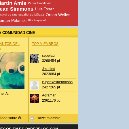
artin Amis
Pedro Almodóvar
ean Simmons
Luis Tosar
Orson Welles
stival de cine español de Málaga
oman Polanski
Rita Hayworth
A COMUNIDAD CINE
 AUTOR DEL
TOP MIEMBROS
A
sepelaci
3268454 pt
Jmusind
2623084 pt
cupcakeshermosos
2427265 pt
her A.l.
Agramar
2361176 pt
Todo sobre él
Hazte miembro