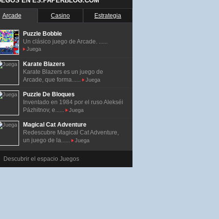
UEGOS EN ES.PAPERBLOG.COM
Arcade
Casino
Estrategia
Puzzle Bobble
Un clásico juego de Arcade. ......
Juega
Karate Blazers
Karate Blazers es un juego de
Arcade, que forma......
Juega
Puzzle De Bloques
Inventado en 1984 por el ruso Alekséi
Pázhitnov, e......
Juega
Magical Cat Adventure
Redescubre Magical Cat Adventure,
un juego de la......
Juega
Descubrir el espacio Juegos