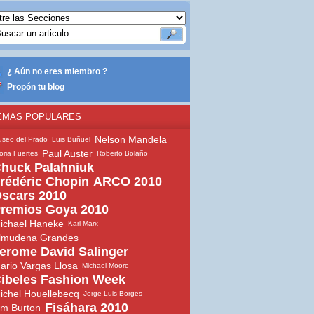
¿ Aún no eres miembro ?
Propón tu blog
EMAS POPULARES
Nelson Mandela
seo del Prado
Luis Buñuel
Paul Auster
oria Fuertes
Roberto Bolaño
huck Palahniuk
rédéric Chopin
ARCO 2010
scars 2010
remios Goya 2010
ichael Haneke
Karl Marx
lmudena Grandes
erome David Salinger
ario Vargas Llosa
Michael Moore
ibeles Fashion Week
ichel Houellebecq
Jorge Luis Borges
Fisáhara 2010
im Burton