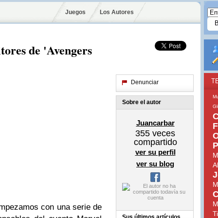
Juegos
Los Autores
itores de 'Avengers
T
Denunciar
Mu
Sobre el autor
Gl
C
Juancarbar
F
355
veces
O
compartido
P
ver su perfil
M
ver su blog
A
J
M
C
M
empezamos con una serie de
T
Sus últimos artículos