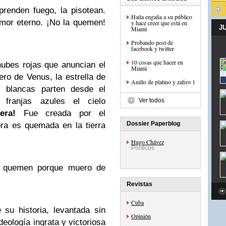
renden fuego, la pisotean.
Haila engaña a su público
amor eterno. ¡No la quemen!
y hace creer que está en
J
Miami
Probando post de
facebook y twitter
10 cosas que hacer en
nubes rojas que anuncian el
Miami
ucero de Venus, la estrella de
Anillo de platino y zafiro 1
 blancas parten desde el
s franjas azules el cielo
Ver todos
era!
Fue creada por el
Dossier Paperblog
ra es quemada en la tierra
Hugo Chávez
Políticos
 quemen porque muero de
Revistas
Cuba
 su historia, levantada sin
Opinión
eología ingrata y victoriosa