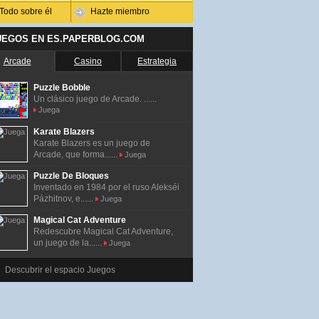
Todo sobre él
Hazte miembro
UEGOS EN ES.PAPERBLOG.COM
Arcade
Casino
Estrategia
Puzzle Bobble
Un clásico juego de Arcade. ......
Juega
Karate Blazers
Karate Blazers es un juego de
Arcade, que forma......
Juega
Puzzle De Bloques
Inventado en 1984 por el ruso Alekséi
Pázhitnov, e......
Juega
Magical Cat Adventure
Redescubre Magical Cat Adventure,
un juego de la......
Juega
Descubrir el espacio Juegos