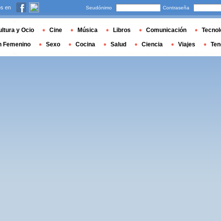
s en
Seudónimo
Contraseña
ltura y Ocio
Cine
Música
Libros
Comunicación
Tecnol
n Femenino
Sexo
Cocina
Salud
Ciencia
Viajes
Ten