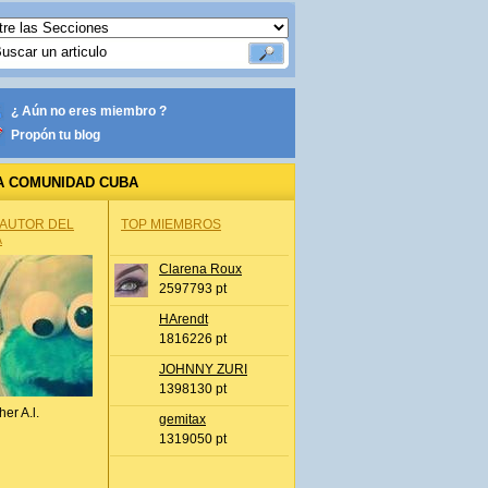
¿ Aún no eres miembro ?
Propón tu blog
A COMUNIDAD CUBA
 AUTOR DEL
TOP MIEMBROS
A
Clarena Roux
2597793 pt
HArendt
1816226 pt
JOHNNY ZURI
1398130 pt
her A.l.
gemitax
1319050 pt