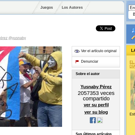
Juegos
Los Autores
érez
@yusnaby
L
Ver el artículo original
Denunciar
EL
DÍ
Sobre el autor
Yusnaby Pérez
2057353
veces
compartido
ver su perfil
ver su blog
Est
Sus últimos artículos