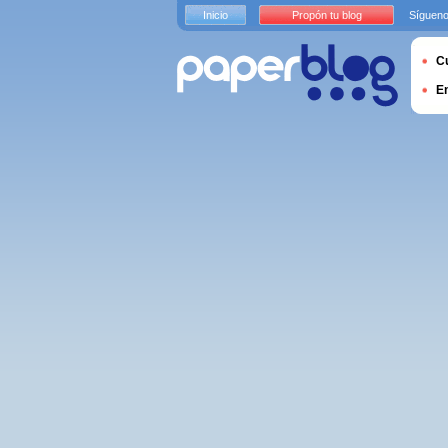
Inicio
Propón tu blog
Sígueno
Cu
E