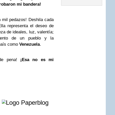
 robaron mi bandera!
n mil pedazos! Deshila cada
lla representa el deseo de
eza de ideales, luz, valentía;
iento de un pueblo y la
 país como
Venezuela
.
de pena!
¡Esa no es mi
e