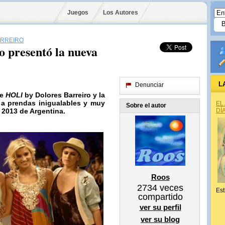
Juegos
Los Autores
ARREIRO
 presentó la nueva
L
Denunciar
de
HOLI
by
Dolores Barreiro
y la
r a prendas inigualables y muy
EL
Sobre el autor
 2013 de Argentina.
DÍ
Roos
2734
veces
Est
compartido
ver su perfil
ver su blog