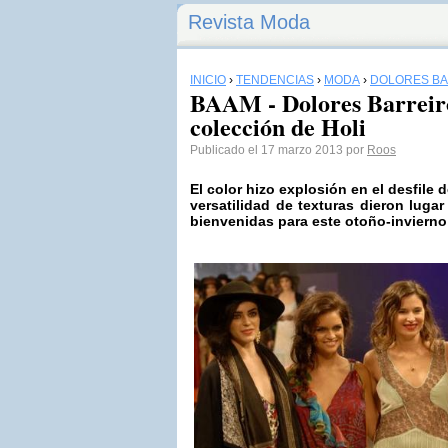
Revista Moda
INICIO
›
TENDENCIAS
›
MODA
›
DOLORES B
BAAM - Dolores Barreiro
colección de Holi
Publicado el 17 marzo 2013 por
Roos
El color hizo explosión en el desfile 
versatilidad de texturas dieron luga
bienvenidas para este otoño-invierno