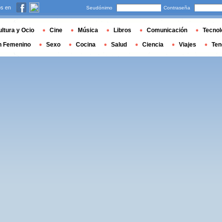
s en
Seudónimo
Contraseña
ltura y Ocio
Cine
Música
Libros
Comunicación
Tecnol
n Femenino
Sexo
Cocina
Salud
Ciencia
Viajes
Ten