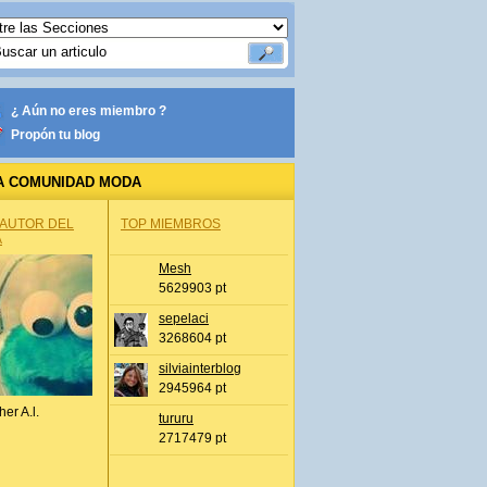
¿ Aún no eres miembro ?
Propón tu blog
A COMUNIDAD MODA
 AUTOR DEL
TOP MIEMBROS
A
Mesh
5629903 pt
sepelaci
3268604 pt
silviainterblog
2945964 pt
her A.l.
tururu
2717479 pt