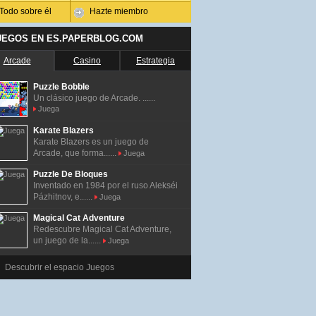
Todo sobre él
Hazte miembro
UEGOS EN ES.PAPERBLOG.COM
Arcade
Casino
Estrategia
Puzzle Bobble
Un clásico juego de Arcade. ......
Juega
Karate Blazers
Karate Blazers es un juego de
Arcade, que forma......
Juega
Puzzle De Bloques
Inventado en 1984 por el ruso Alekséi
Pázhitnov, e......
Juega
Magical Cat Adventure
Redescubre Magical Cat Adventure,
un juego de la......
Juega
Descubrir el espacio Juegos