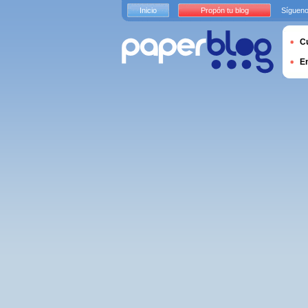
Inicio
Propón tu blog
Sígueno
Cu
E