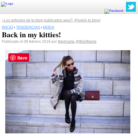
¿Los artículos de tu blog publicados aquí? ¡Propón tu blog!
INICIO
›
TENDENCIAS
›
MODA
Back in my kitties!
Publicado el 08 febrero 2016 por
Itgirlmarta
@ItGirlMarta
Save