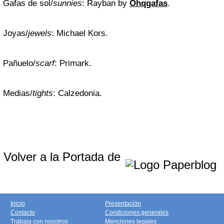
Gafas de sol/
sunnies
: Rayban by
Ohqgafas
.
Joyas/
jewels
: Michael Kors.
Pañuelo/
scarf
: Primark.
Medias/
tights
: Calzedonia.
Volver a la Portada de
Inicio
Presentación
Contacto
Condiciones generales
Trabaja con nosotros
Menciones legales