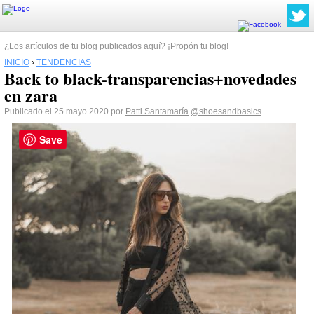
¿Los artículos de tu blog publicados aquí? ¡Propón tu blog!
INICIO
›
TENDENCIAS
Back to black-transparencias+novedades
en zara
Publicado el 25 mayo 2020 por
Patti Santamaría
@shoesandbasics
Save