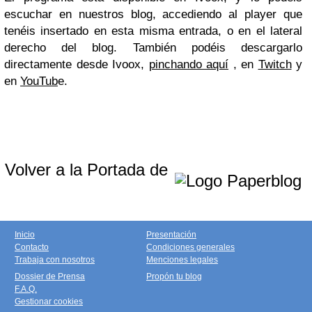
escuchar en nuestros blog, accediendo al player que
tenéis insertado en esta misma entrada, o en el lateral
derecho del blog. También podéis descargarlo
directamente desde Ivoox,
pinchando aquí
, en
Twitch
y
en
YouTub
e.
Volver a la Portada de
Inicio
Presentación
Contacto
Condiciones generales
Trabaja con nosotros
Menciones legales
Dossier de Prensa
Propón tu blog
F.A.Q.
Gestionar cookies