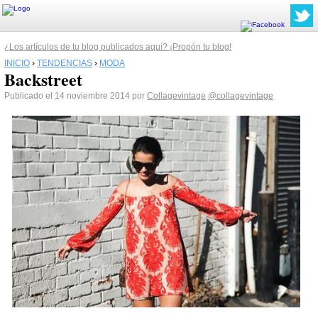
¿Los artículos de tu blog publicados aquí? ¡Propón tu blog!
INICIO
›
TENDENCIAS
›
MODA
Backstreet
Publicado el 14 noviembre 2014 por
Collagevintage
@collagevintage