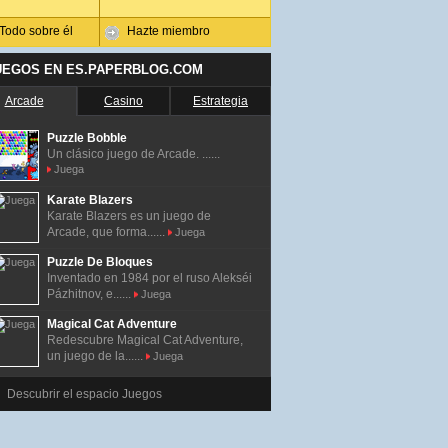
Todo sobre él
Hazte miembro
UEGOS EN ES.PAPERBLOG.COM
Arcade
Casino
Estrategia
Puzzle Bobble
Un clásico juego de Arcade. ......
Juega
Karate Blazers
Karate Blazers es un juego de
Arcade, que forma......
Juega
Puzzle De Bloques
Inventado en 1984 por el ruso Alekséi
Pázhitnov, e......
Juega
Magical Cat Adventure
Redescubre Magical Cat Adventure,
un juego de la......
Juega
Descubrir el espacio Juegos