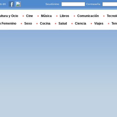
s en
Seudónimo
Contraseña
ltura y Ocio
Cine
Música
Libros
Comunicación
Tecnol
n Femenino
Sexo
Cocina
Salud
Ciencia
Viajes
Ten