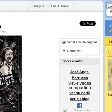
Juegos
Los Autores
a
rueco
L
Ver el artículo original
Denunciar
EL
DÍ
Sobre el autor
José Angel
Barrueco
3454
veces
compartido
ver su perfil
Est
ver su blog