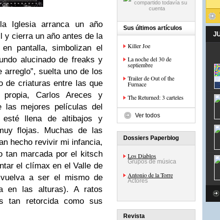
la Iglesia arranca un año
Sus últimos artículos
J
il y cierra un año antes de la
Killer Joe
en pantalla, simbolizan el
mundo alucinado de freaks y
La noche del 30 de
septiembre
e arreglo”, suelta uno de los
Trailer de Out of the
o de criaturas entre las que
Furnace
z propia, Carlos Areces y
The Returned: 3 carteles
 las mejores películas del
Ver todos
 esté llena de altibajos y
muy flojas. Muchas de las
Dossiers Paperblog
n hecho revivir mi infancia,
 tan marcada por el kitsch
Los Diablos
Grupos de música
tar el clímax en el Valle de
Antonio de la Torre
l vuelva a ser el mismo de
Actores
a en las alturas). A ratos
es tan retorcida como sus
Revista