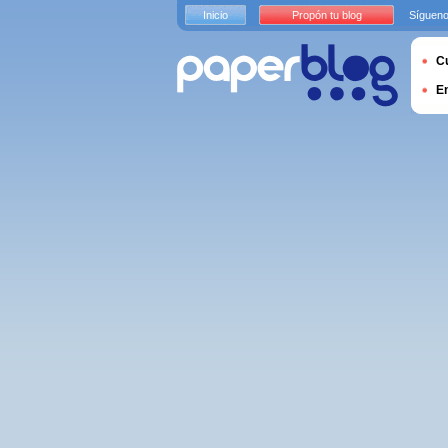
Inicio
Propón tu blog
Sígueno
Cu
E