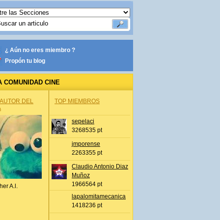
¿ Aún no eres miembro ?
Propón tu blog
A COMUNIDAD CINE
 AUTOR DEL
TOP MIEMBROS
A
sepelaci
3268535 pt
jmporense
2263355 pt
Claudio Antonio Diaz
Muñoz
1966564 pt
her A.l.
lapalomitamecanica
1418236 pt