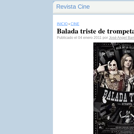
Revista Cine
INICIO
›
CINE
Balada triste de trompet
Publicado el 04 enero 2011 por
José Angel Bar