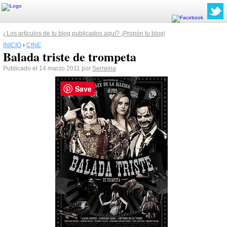
¿Los artículos de tu blog publicados aquí? ¡Propón tu blog!
INICIO
›
CINE
Balada triste de trompeta
Publicado el 14 marzo 2011 por
Serreina
Save