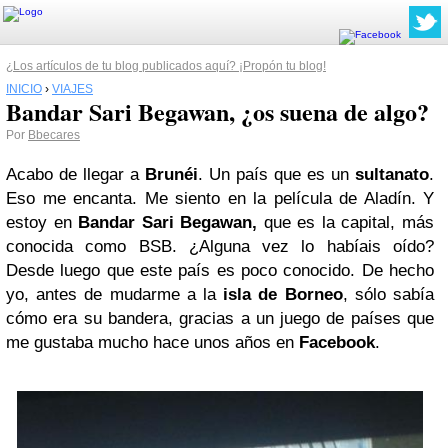
¿Los artículos de tu blog publicados aquí? ¡Propón tu blog!
INICIO
›
VIAJES
Bandar Sari Begawan, ¿os suena de algo?
Por
Bbecares
Acabo de llegar a
Brunéi
. Un país que es un
sultanato
.
Eso me encanta. Me siento en la película de Aladín. Y
estoy en
Bandar Sari Begawan,
que es la capital, más
conocida como BSB. ¿Alguna vez lo habíais oído?
Desde luego que este país es poco conocido. De hecho
yo, antes de mudarme a la
isla de Borneo
, sólo sabía
cómo era su bandera, gracias a un juego de países que
me gustaba mucho hace unos años en
Facebook
.