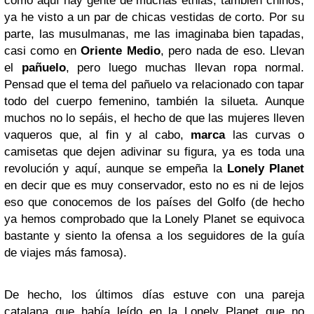
como aquí hay gente de muchas etnias, también chinos,
ya he visto a un par de chicas vestidas de corto. Por su
parte, las musulmanas, me las imaginaba bien tapadas,
casi como en
Oriente Medio
, pero nada de eso. Llevan
el
pañuelo
, pero luego muchas llevan ropa normal.
Pensad que el tema del pañuelo va relacionado con tapar
todo del cuerpo femenino, también la silueta. Aunque
muchos no lo sepáis, el hecho de que las mujeres lleven
vaqueros que, al fin y al cabo,
marca
las curvas o
camisetas que dejen adivinar su figura, ya es toda una
revolución y aquí, aunque se empeña la
Lonely Planet
en decir que es muy conservador, esto no es ni de lejos
eso que conocemos de los países del Golfo (de hecho
ya hemos comprobado que la Lonely Planet se equivoca
bastante y siento la ofensa a los seguidores de la guía
de viajes más famosa).
De hecho, los últimos días estuve con una pareja
catalana que había leído en la Lonely Planet que no