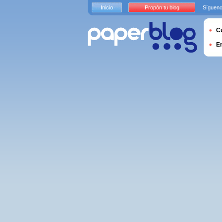
Inicio
Propón tu blog
Sígueno
Cu
E