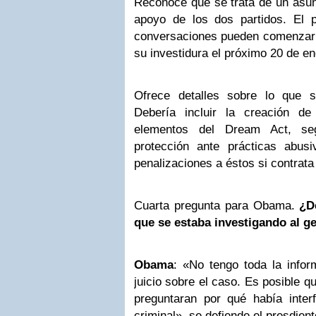
Reconoce que se trata de un asun
apoyo de los dos partidos. El 
conversaciones pueden comenzar 
su investidura el próximo 20 de en
Ofrece detalles sobre lo que s
Debería incluir la creación de
elementos del Dream Act, seg
protección ante prácticas abus
penalizaciones a éstos si contrat
Cuarta pregunta para Obama.
¿D
que se estaba investigando al g
Obama
: «No tengo toda la infor
juicio sobre el caso. Es posible 
preguntaran por qué había interf
criminal», se defiende el presdient