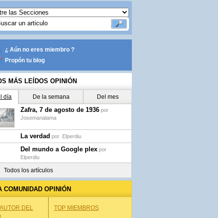
¿ Aún no eres miembro ?
Propón tu blog
OS MÁS LEÍDOS OPINIÓN
l día
De la semana
Del mes
Zafra, 7 de agosto de 1936
por
Josemarialama
La verdad
por
Elperdiu
Del mundo a Google plex
por
Elperdiu
Todos los artículos
A COMUNIDAD OPINIÓN
 AUTOR DEL
TOP MIEMBROS
A