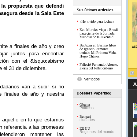
 la propuesta que defendí
Sus últimos artículos
asegura desde la Sala Este
«He vivido para luchar»
Evo Morales viaja a Brasil
para cierre de la Jornada
Mundial de la Juventud
Bautizan en Barinas libro
ite a finales de año y creo
Est
de Ignacio Ramonet
titulado Mi Primera Vida,
jar juntos para encontrar
Hugo Chávez
ción con el &lsquo;abismo
Falleció Fernando Alonso,
e el 31 de diciembre.
gloria del ballet cubano
Ver todos
J
udadanos van a subir si no
 finales de año y nuestra
Dossiers Paperblog
Obama
Políticos
Bengasi
aquello en lo que estamos
ciudades
en referencia a las promesas
EE UU
Regiones del mundo
fendieron mantener las