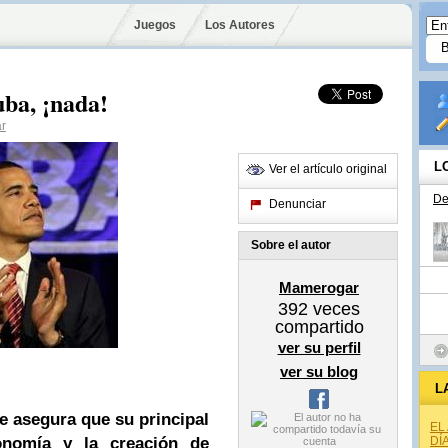
Juegos
Los Autores
ba, ¡nada!
r
L
Ver el artículo original
De
Denunciar
Sobre el autor
Mamerogar
392
veces
compartido
ver su perfil
ver su blog
L
e asegura que su principal
EL
onomía y la creación de
DÍ