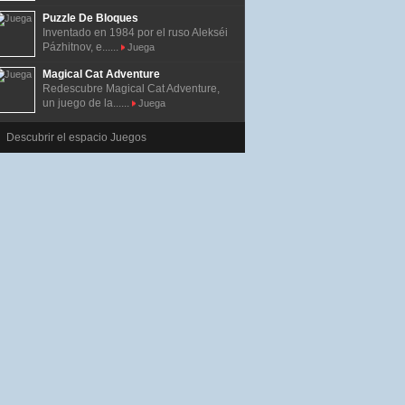
Puzzle De Bloques
Inventado en 1984 por el ruso Alekséi
Pázhitnov, e......
Juega
Magical Cat Adventure
Redescubre Magical Cat Adventure,
un juego de la......
Juega
Descubrir el espacio Juegos