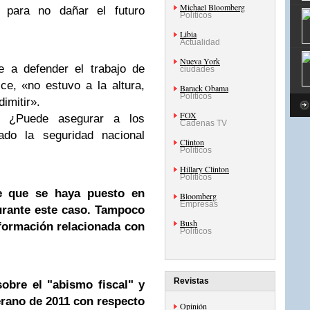
Michael Bloomberg
 para no dañar el futuro
Políticos
Libia
Actualidad
Nueva York
 a defender el trabajo de
ciudades
e, «no estuvo a la altura,
Barack Obama
Políticos
imitir».
FOX
. ¿Puede asegurar a los
Cadenas TV
do la seguridad nacional
Clinton
Políticos
Hillary Clinton
Políticos
e que se haya puesto en
Bloomberg
Empresas
durante este caso. Tampoco
Bush
nformación relacionada con
Políticos
Revistas
sobre el "abismo fiscal" y
erano de 2011 con respecto
Opinión