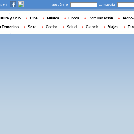
s en
Seudónimo
Contraseña
ltura y Ocio
Cine
Música
Libros
Comunicación
Tecnol
n Femenino
Sexo
Cocina
Salud
Ciencia
Viajes
Ten