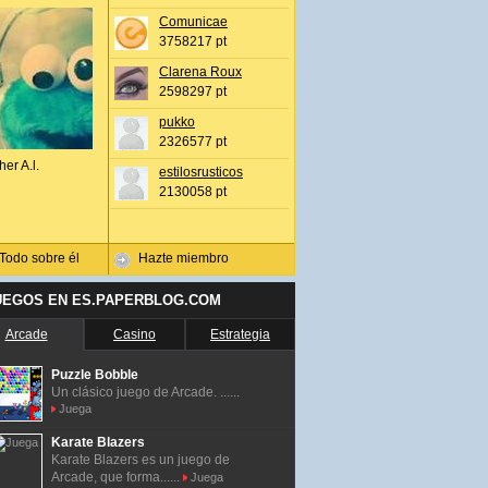
Comunicae
3758217 pt
Clarena Roux
2598297 pt
pukko
2326577 pt
her A.l.
estilosrusticos
2130058 pt
Todo sobre él
Hazte miembro
UEGOS EN ES.PAPERBLOG.COM
Arcade
Casino
Estrategia
Puzzle Bobble
Un clásico juego de Arcade. ......
Juega
Karate Blazers
Karate Blazers es un juego de
Arcade, que forma......
Juega