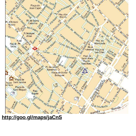
http://goo.gl/maps/jaCnS