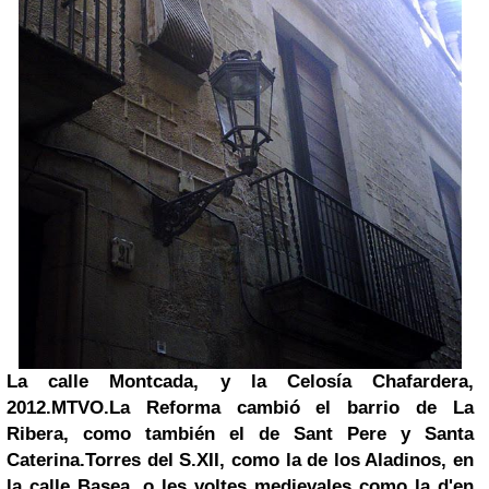
La calle Montcada, y la Celosía Chafardera,
2012.MTVO.
La Reforma cambió el barrio de La
Ribera, como también el de Sant Pere y Santa
Caterina.Torres del S.XII, como la de los Aladinos, en
la
calle Basea
,
o les voltes medievales como la
d'en