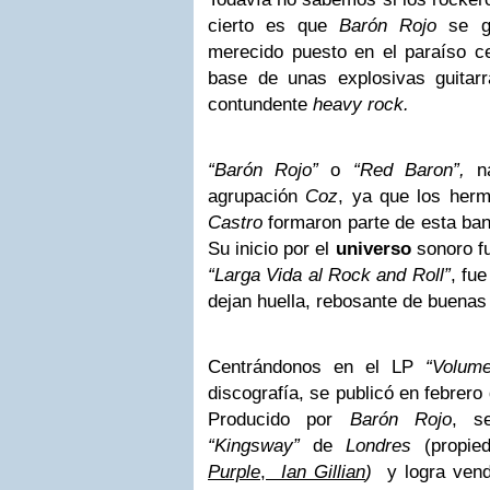
cierto es que
Barón Rojo
se g
merecido puesto en el paraíso cel
base de unas explosivas guitar
contundente
heavy rock.
“Barón Rojo”
o
“Red Baron”,
na
agrupación
Coz
, ya que los he
Castro
formaron parte de esta ban
Su inicio por el
universo
sonoro f
“Larga Vida al Rock and Roll”
, fu
dejan huella, rebosante de buenas 
Centrándonos en el LP
“Volume
discografía, se publicó en febrero
Producido por
Barón Rojo
, s
“Kingsway”
de
Londres
(propied
Purple
,
Ian Gillian
)
y logra vend