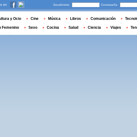
s en
Seudónimo
Contraseña
ltura y Ocio
Cine
Música
Libros
Comunicación
Tecnol
n Femenino
Sexo
Cocina
Salud
Ciencia
Viajes
Ten