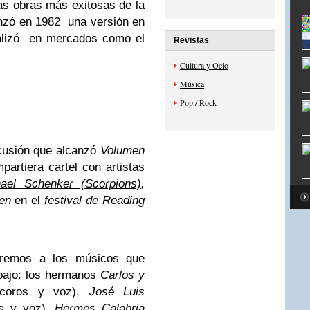
as obras más exitosas de la
nzó en 1982 una versión en
ializó en mercados como el
Revistas
Cultura y Ocio
Música
Pop / Rock
cusión que alcanzó
Volumen
partiera cartel con artistas
ael Schenker (Scorpions)
,
den
en el
festival de Reading
aremos a los músicos que
rabajo: los hermanos
Carlos y
 coros y voz),
José Luis
os y voz),
Hermes Calabria