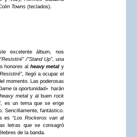
Colin Towns
(teclados).
ste excelente álbum, nos
“Resistiré”
/”Stand Up”,
una
os honores al
heavy metal
y
Resistiré”
, llegó a ocupar el
 del momento. Las poderosas
Dame la oportunidad»
harán
heavy metal
y al buen
rock
,
es un tema que se erige
. Sencillamente, fantástico.
os es
“Los Rockeros van al
as letras que se consagró
lebres de la banda.