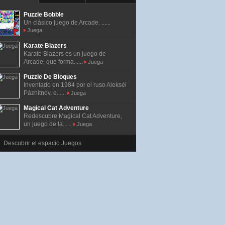
Puzzle Bobble
Un clásico juego de Arcade. ......
Juega
Karate Blazers
Karate Blazers es un juego de
Arcade, que forma......
Juega
Puzzle De Bloques
Inventado en 1984 por el ruso Alekséi
Pázhitnov, e......
Juega
Magical Cat Adventure
Redescubre Magical Cat Adventure,
un juego de la......
Juega
Descubrir el espacio Juegos