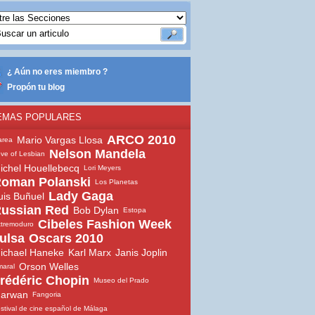
¿ Aún no eres miembro ?
Propón tu blog
EMAS POPULARES
ARCO 2010
Mario Vargas Llosa
area
Nelson Mandela
ve of Lesbian
ichel Houellebecq
Lori Meyers
oman Polanski
Los Planetas
Lady Gaga
uis Buñuel
ussian Red
Bob Dylan
Estopa
Cibeles Fashion Week
tremoduro
ulsa
Oscars 2010
ichael Haneke
Karl Marx
Janis Joplin
Orson Welles
aral
rédéric Chopin
Museo del Prado
arwan
Fangoria
stival de cine español de Málaga