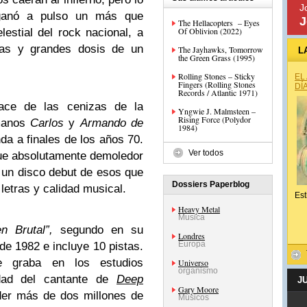
J
anó a pulso un más que
J
The Hellacopters – Eyes
Of Oblivion (2022)
estial del rock nacional, a
ras y grandes dosis de un
The Jayhawks, Tomorrow
L
the Green Grass (1995)
Rolling Stones – Sticky
EL
Fingers (Rolling Stones
DÍ
Records / Atlantic 1971)
ce de las cenizas de la
Yngwie J. Malmsteen –
Rising Force (Polydor
rmanos
Carlos
y
Armando de
1984)
da a finales de los años 70.
Ver todos
ue absolutamente demoledor
e un disco debut de esos que
Dossiers Paperblog
letras y calidad musical.
Est
Heavy Metal
Musica
n Brutal”,
segundo en su
Londres
Europa
 de 1982 e incluye 10 pistas.
e graba en los estudios
Universo
organismo
ad del cantante de
Deep
J
Gary Moore
er más de dos millones de
Músicos