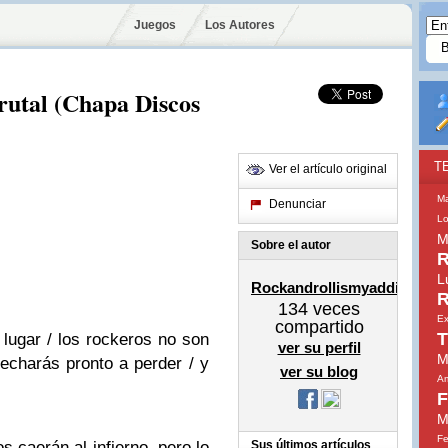
Juegos
Los Autores
utal (Chapa Discos
T
Ver el artículo original
M
Denunciar
Lo
M
Sobre el autor
R
L
Rockandrollismyaddiction
R
134
veces
Ex
compartido
T
lugar / los rockeros no son
ver su perfil
M
 echarás pronto a perder / y
ver su blog
Am
F
M
Fe
 caerán al infierno, pero lo
Sus últimos artículos