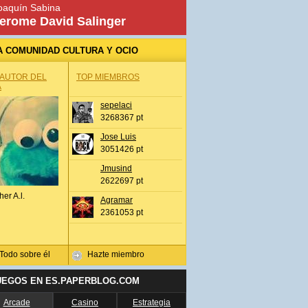
oaquín Sabina
erome David Salinger
A COMUNIDAD CULTURA Y OCIO
 AUTOR DEL
TOP MIEMBROS
A
sepelaci
3268367 pt
Jose Luis
3051426 pt
Jmusind
2622697 pt
her A.l.
Agramar
2361053 pt
Todo sobre él
Hazte miembro
UEGOS EN ES.PAPERBLOG.COM
Arcade
Casino
Estrategia