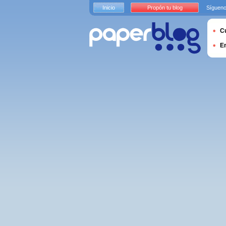
Inicio
Propón tu blog
Sígueno
Cu
E