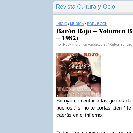
Revista Cultura y Ocio
INICIO
›
MÚSICA
›
POP / ROCK
Barón Rojo – Volumen Br
– 1982)
Por
Rockandrollismyaddiction
@RubenBorrajo
Se oye comentar a las gentes del 
buenos / si no te portas bien / te
caerás en el infierno.
Todavía no sabemos si los rockeros