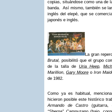
copias, situándose como una de l
banda. Así mismo, también se la
inglés del elepé, que se comerc
japonés e inglés.
La gran reper
Brutal,
posibilitó que el grupo com
de la talla de
Uria Heep
,
Mich
Marillion
,
Gary Moore
o
Iron Mai
de 1982.
Como ya es habitual, mencion
hicieron posible este histórico t
Armando de Castro
(guitarra,
“Sherpa” Campuzano
(bajo, cor