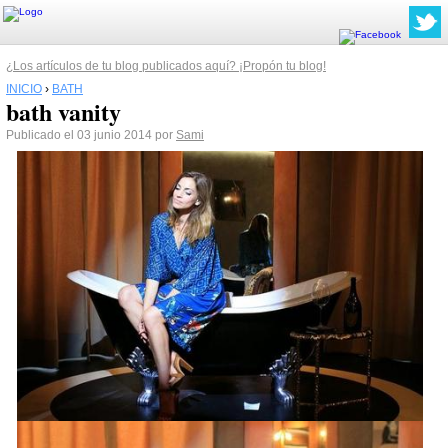
¿Los artículos de tu blog publicados aquí? ¡Propón tu blog!
INICIO
›
BATH
bath vanity
Publicado el 03 junio 2014 por
Sami