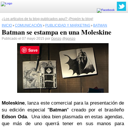
¿Los artículos de tu blog publicados aquí? ¡Propón tu blog!
INICIO
›
COMUNICACIÓN
›
PUBLICIDAD Y MARKETING
›
BATMAN
Batman se estampa en una Moleskine
Publicado el 07 mayo 2015 por
Gonzo
@gonzo
Save
Moleskine
, lanza este comercial para la presentación de
su edición especial "
Batman
" creado por el brasileño
Edson Oda
. Una idea bien plasmada en estas agendas,
que más de uno querrá tener en sus manos para