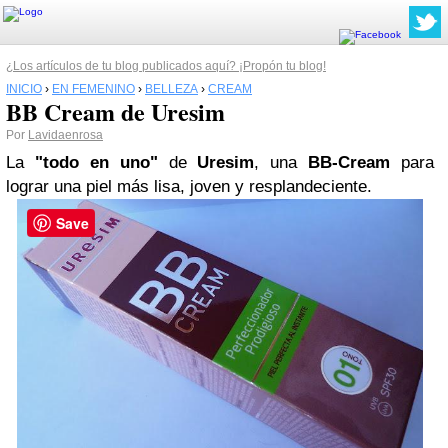
¿Los artículos de tu blog publicados aquí? ¡Propón tu blog!
INICIO
›
EN FEMENINO
›
BELLEZA
›
CREAM
BB Cream de Uresim
Por
Lavidaenrosa
La
"todo en uno"
de
Uresim
, una
BB-Cream
para
lograr una piel más lisa, joven y resplandeciente.
Save