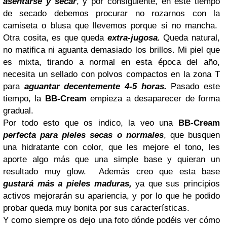
asentarse y secar
, y por consiguiente, en este tiempo
de secado debemos procurar no rozarnos con la
camiseta o blusa que llevemos porque si no mancha.
Otra cosita, es que queda
extra-jugosa.
Queda natural,
no matifica ni aguanta demasiado los brillos. Mi piel que
es mixta, tirando a normal en esta época del año,
necesita un sellado con polvos compactos en la zona T
para
aguantar decentemente 4-5 horas.
Pasado este
tiempo, la
BB-Cream
empieza a desaparecer de forma
gradual.
Por todo esto que os indico, la veo una
BB-Cream
perfecta para pieles secas o normales
, que busquen
una hidratante con color, que les mejore el tono, les
aporte algo más que una simple base y quieran un
resultado muy glow. Además creo que esta base
gustará más a pieles maduras,
ya que sus principios
activos mejorarán su apariencia, y por lo que he podido
probar queda muy bonita por sus características.
Y como siempre os dejo una foto dónde podéis ver cómo