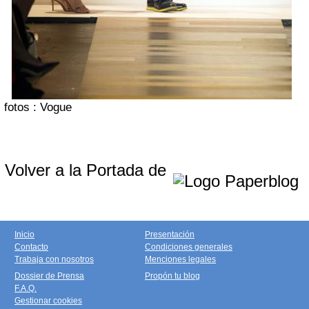
fotos : Vogue
Volver a la Portada de
Inicio
Presentación
Contacto
Condiciones generales
Trabaja con nosotros
Menciones legales
Dossier de Prensa
Propón tu blog
F.A.Q.
Gestionar cookies