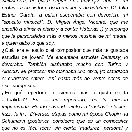
Salvatierra, de quien seguía sus consejos con fe, mi
profesora de historia de la música y de estética, Dª Julia
Esther García, a quién escuchaba con devoción, mi
"abuelito musical", D. Miguel Ángel Vicente, que me
enseñó a afinar el piano y a contar historias :) y supongo
que la personalidad más o menos musical de mi madre,
a quien debo lo que soy.
¿Cuál era el estilo o el compositor que más te gustaba
estudiar de joven?
Me encantaba estudiar Debussy, lo
devoraba. También disfrutaba mucho con Turina y
Albéniz. Mi profesor me mandaba una obra, yo estudiaba
el cuaderno entero. Así hasta más de veinte obras de
este compositor...
¿En qué repertorio te sientes más a gusto en la
actualidad?
En el no repertorio, en la música
improvisada. He ido pasando ciclos o "rachas": clásico,
jazz, latin... Diversas etapas como mi época Chopin, la
Schumann (posterior, considero que es un compositor
que no es fácil tocar sin cierta "madurez" personal y