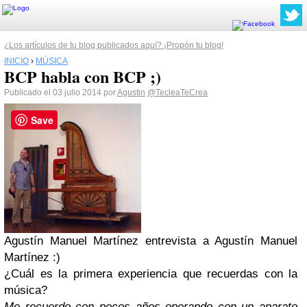
¿Los artículos de tu blog publicados aquí? ¡Propón tu blog!
INICIO
›
MÚSICA
BCP habla con BCP ;)
Publicado el 03 julio 2014 por
Agustin
@TecleaTeCrea
Save
Agustín Manuel Martínez entrevista a Agustín Manuel
Martínez :)
¿Cuál es la primera experiencia que recuerdas con la
música?
Me recuerdo con pocos años operando con un aparato