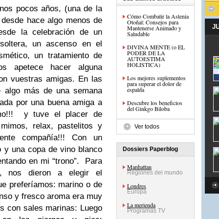
nos pocos años, (una de la
Cómo Combatir la Astenia
y desde hace algo menos de
Otoñal: Consejos para
J
Mantenerse Animado y
sde la celebración de un
Saludable
soltera, un ascenso en el
DIVINA MENTE (o EL
PODER DE LA
smético, un tratamiento de
AUTOESTIMA
HOLISTICA)
os apetece hacer alguna
Los mejores suplementos
con vuestras amigas. En las
para superar el dolor de
espalda
ace algo más de una semana
zada por una buena amiga a
Descubre los beneficios
del Ginkgo Biloba
o!!! y tuve el placer de
mimos, relax, pastelitos y
Ver todos
lente compañía!!! Con un
 y una copa de vino blanco
Dossiers Paperblog
sentando en mi “trono”. Para
Manhattan
, nos dieron a elegir el
Regiones del mundo
e preferíamos: marino o de
Londres
Europa
ntenso y fresco aroma era muy
La merienda
es con sales marinas: Luego
Programas TV