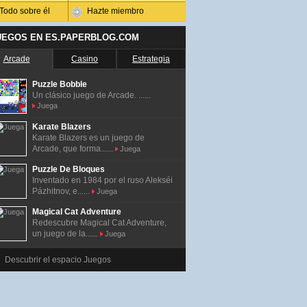
Todo sobre él
Hazte miembro
UEGOS EN ES.PAPERBLOG.COM
Arcade
Casino
Estrategia
Puzzle Bobble
Un clásico juego de Arcade. ......
Juega
Karate Blazers
Karate Blazers es un juego de
Arcade, que forma......
Juega
Puzzle De Bloques
Inventado en 1984 por el ruso Alekséi
Pázhitnov, e......
Juega
Magical Cat Adventure
Redescubre Magical Cat Adventure,
un juego de la......
Juega
Descubrir el espacio Juegos