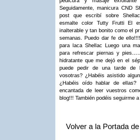
pedicura y masaje exfoliante
Seguidamente, manicura CND Sh
post que escribí sobre Shella
esmalte color Tutty Frutti El 
inalterable y tan bonito como el p
semanas. Puedo dar fe de ello!!!
para laca Shellac Luego una ma
para refrescar piernas y pies…
hidratante que me dejó en el sép
puede pedir de una tarde de 
vosotras? ¿Habéis asistido algu
¿Habéis oído hablar de ellas?
encantada de leer vuestros com
blog!!! También podéis seguirme
Volver a la Portada d