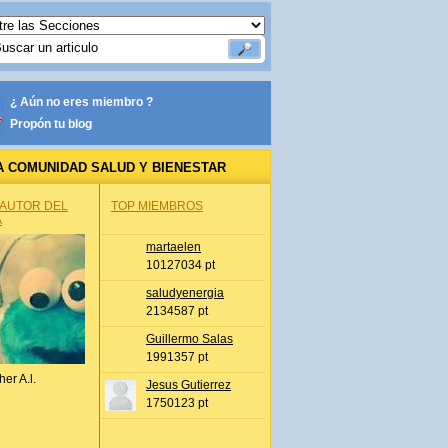
¿ Aún no eres miembro ?
Propón tu blog
A COMUNIDAD SALUD Y BIENESTAR
 AUTOR DEL
TOP MIEMBROS
A
martaelen
10127034 pt
saludyenergia
2134587 pt
Guillermo Salas
1991357 pt
her A.l.
Jesus Gutierrez
1750123 pt