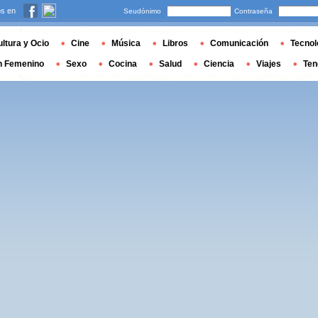
s en
Seudónimo
Contraseña
ltura y Ocio
Cine
Música
Libros
Comunicación
Tecnol
n Femenino
Sexo
Cocina
Salud
Ciencia
Viajes
Ten