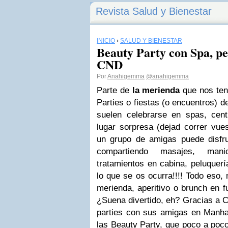
Revista Salud y Bienestar
INICIO
›
SALUD Y BIENESTAR
Beauty Party con Spa, pe
CND
Por
Anahigemma
@anahigemma
Parte de
la merienda
que nos ten
Parties o fiestas (o encuentros) d
suelen celebrarse en spas, cen
lugar sorpresa (dejad correr vue
un grupo de amigas puede disfrut
compartiendo masajes, manic
tratamientos en cabina, peluquerí
lo que se os ocurra!!!! Todo eso,
merienda, aperitivo o brunch en fu
¿Suena divertido, eh? Gracias a 
parties con sus amigas en Manhat
las Beauty Party, que poco a poco