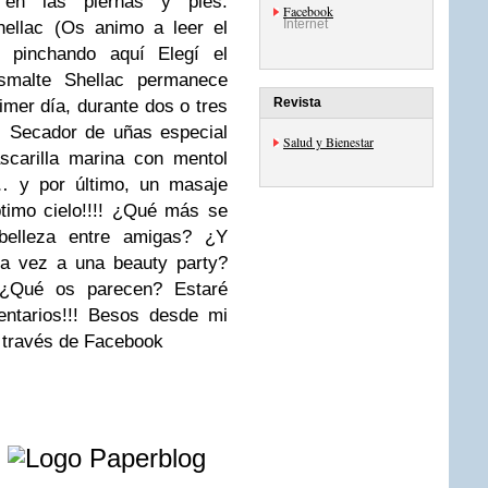
 en las piernas y pies:
Facebook
Internet
ellac (Os animo a leer el
c pinchando aquí Elegí el
esmalte Shellac permanece
Revista
rimer día, durante dos o tres
! Secador de uñas especial
Salud y Bienestar
scarilla marina con mentol
… y por último, un masaje
timo cielo!!!! ¿Qué más se
belleza entre amigas? ¿Y
na vez a una beauty party?
 ¿Qué os parecen? Estaré
entarios!!! Besos desde mi
 a través de Facebook
e