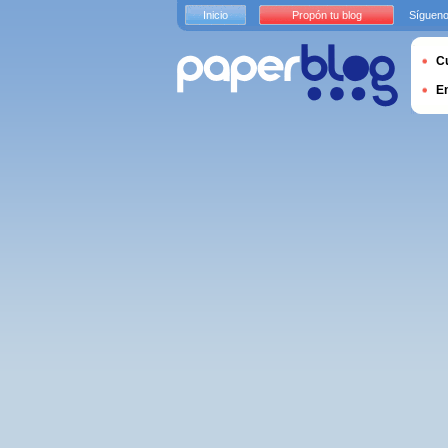
Inicio
Propón tu blog
Sígueno
Cu
E