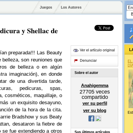
Juegos
Los Autores
dicura y Shellac de
L
Ver el artículo original
ían preparada!!! Las Beauty
e belleza, son reuniones que
Denunciar
EL
DÍ
tros de belleza o en algún
Sobre el autor
stra imaginación), en donde
ar de una divertida tarde,
Anahigemma
uras, pedicuras, spas,
27705
veces
a, cosméticos, maquillaje, o
compartido
 más un exquisito desayuno,
ver su perfil
nción de la hora de la cita.
ver su blog
Est
Carrie Bradshow y sus Beaty
tan, desataron la fiebre de
 se fue extendiendo a otros
Sus últimos artículos