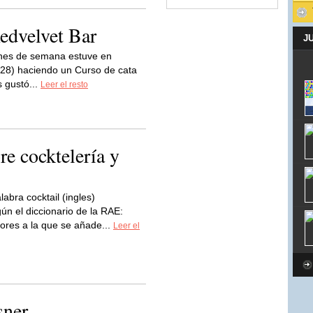
Redvelvet Bar
J
ines de semana estuve en
 28) haciendo un Curso de cata
 gustó...
Leer el resto
e cocktelería y
labra cocktail (ingles)
egún el diccionario de la RAE:
ores a la que se añade...
Leer el
sner