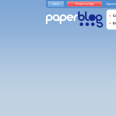
Inicio
Propón tu blog
Sígueno
Cu
E