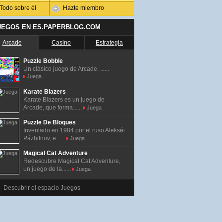
Todo sobre él
Hazte miembro
UEGOS EN ES.PAPERBLOG.COM
Arcade
Casino
Estrategia
Puzzle Bobble
Un clásico juego de Arcade. ......
Juega
Karate Blazers
Karate Blazers es un juego de
Arcade, que forma......
Juega
Puzzle De Bloques
Inventado en 1984 por el ruso Alekséi
Pázhitnov, e......
Juega
Magical Cat Adventure
Redescubre Magical Cat Adventure,
un juego de la......
Juega
Descubrir el espacio Juegos