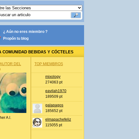
¿ Aún no eres miembro ?
Propón tu blog
A COMUNIDAD BEBIDAS Y CÓCTELES
 AUTOR DEL
TOP MIEMBROS
A
mixology
274063 pt
eavilah1970
189509 pt
galapagos
185652 pt
her A.l.
elmapachefeliz
115055 pt