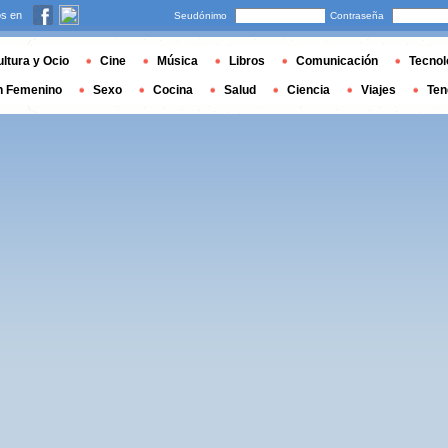
s en
Seudónimo
Contraseña
ltura y Ocio
Cine
Música
Libros
Comunicación
Tecnol
n Femenino
Sexo
Cocina
Salud
Ciencia
Viajes
Ten