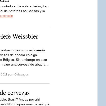
ontado en la nota anterior, Leo
cal de Antares Las Cañitas y la
er el resto
Hefe Weissbier
estras notas uno casi creería
rvezas de abadía es algo
de Bélgica. Sin embargo en esta
s traigo una cerveza de abadía...
ro 2011 por
Galapagos
de cervezas
ablo, Brasil? Andas por ahí
ezas? No busques más, tenes que