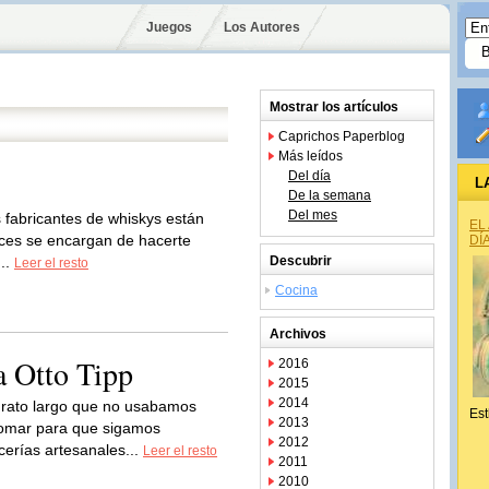
Juegos
Los Autores
Mostrar los artículos
Caprichos Paperblog
Más leídos
Del día
L
De la semana
Del mes
s fabricantes de whiskys están
EL
nces se encargan de hacerte
DÍ
..
Descubrir
Leer el resto
Cocina
Archivos
a Otto Tipp
2016
2015
2014
 rato largo que no usabamos
Est
2013
etomar para que sigamos
2012
cerías artesanales...
Leer el resto
2011
2010