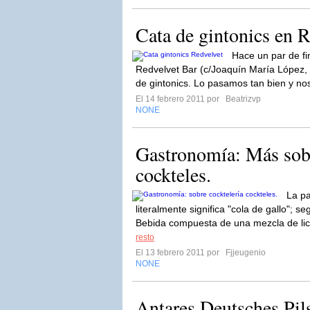
Cata de gintonics en 
Hace un par de f
Redvelvet Bar (c/Joaquín María López,
de gintonics. Lo pasamos tan bien y nos
El 14 febrero 2011 por
Beatrizvp
NONE
Gastronomía: Más sobr
cockteles.
La pa
literalmente significa "cola de gallo"; s
Bebida compuesta de una mezcla de lic
resto
El 13 febrero 2011 por
Fjjeugenio
NONE
Antares Deutsches Pil