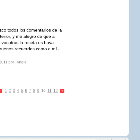
co todos los comentarios de la
terior, y me alegro de que a
vosotros la receta os haya
 buenos recuerdos como a mí.-...
 2011 por
Angie
1
2
3
4
5
6
7
8
9
10
11
12