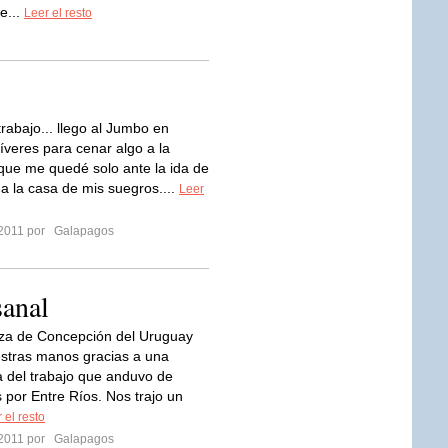
e...
Leer el resto
trabajo... llego al Jumbo en
íveres para cenar algo a la
que me quedé solo ante la ida de
 a la casa de mis suegros....
Leer
 2011 por
Galapagos
sanal
za de Concepción del Uruguay
estras manos gracias a una
 del trabajo que anduvo de
 por Entre Ríos. Nos trajo un
 el resto
 2011 por
Galapagos