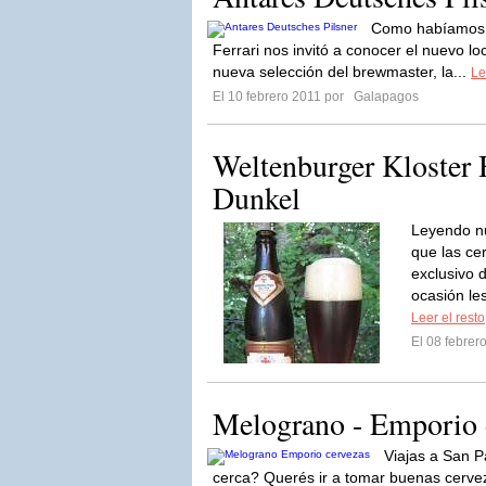
Como habíamos c
Ferrari nos invitó a conocer el nuevo lo
nueva selección del brewmaster, la...
Le
El 10 febrero 2011 por
Galapagos
Weltenburger Kloster 
Dunkel
Leyendo nu
que las ce
exclusivo 
ocasión le
Leer el resto
El 08 febre
Melograno - Emporio 
Viajas a San P
cerca? Querés ir a tomar buenas cerv