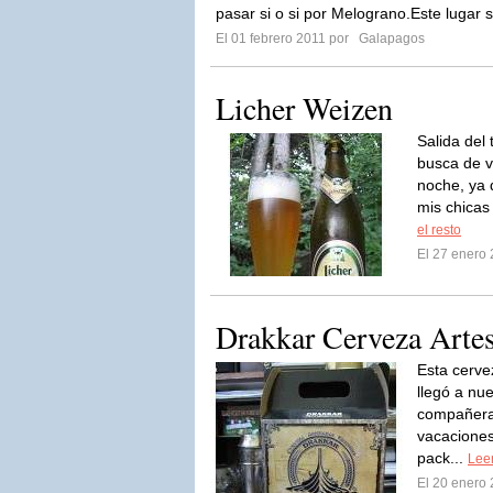
pasar si o si por Melograno.Este lugar s
El 01 febrero 2011 por
Galapagos
Licher Weizen
Salida del 
busca de v
noche, ya 
mis chicas
el resto
El 27 enero
Drakkar Cerveza Arte
Esta cerve
llegó a nu
compañera
vacaciones
pack...
Leer
El 20 enero