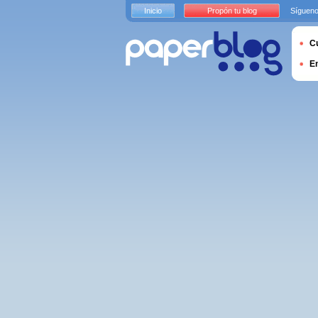
Inicio
Propón tu blog
Sígueno
Cu
E