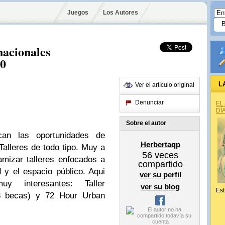
Juegos
Los Autores
nacionales
10
L
Ver el artículo original
Denunciar
EL
DÍ
Sobre el autor
can las oportunidades de
Herbertaqp
Talleres de todo tipo. Muy a
56
veces
mizar talleres enfocados a
compartido
 y el espacio público. Aqui
ver su perfil
uy interesantes: Taller
ver su blog
Est
a 8 becas) y 72 Hour Urban