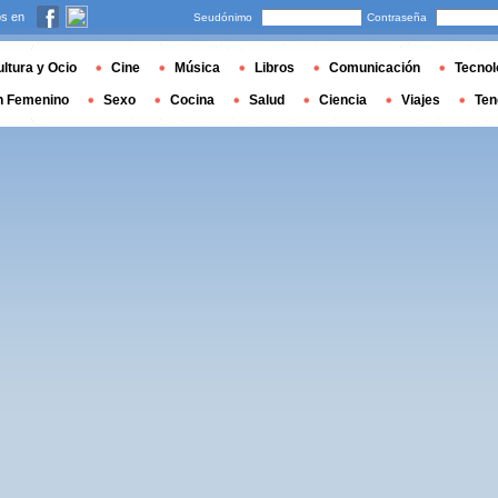
s en
Seudónimo
Contraseña
ltura y Ocio
Cine
Música
Libros
Comunicación
Tecnol
n Femenino
Sexo
Cocina
Salud
Ciencia
Viajes
Ten