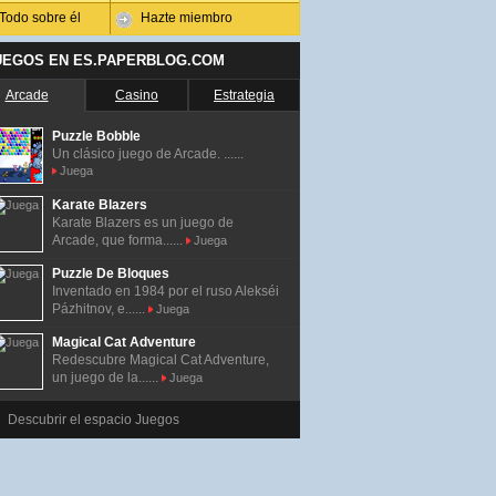
Todo sobre él
Hazte miembro
UEGOS EN ES.PAPERBLOG.COM
Arcade
Casino
Estrategia
Puzzle Bobble
Un clásico juego de Arcade. ......
Juega
Karate Blazers
Karate Blazers es un juego de
Arcade, que forma......
Juega
Puzzle De Bloques
Inventado en 1984 por el ruso Alekséi
Pázhitnov, e......
Juega
Magical Cat Adventure
Redescubre Magical Cat Adventure,
un juego de la......
Juega
Descubrir el espacio Juegos