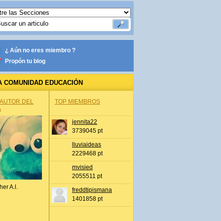
¿ Aún no eres miembro ?
Propón tu blog
A COMUNIDAD EDUCACIÓN
 AUTOR DEL
TOP MIEMBROS
A
jennita22
3739045 pt
lluviaideas
2229468 pt
mvisied
2055511 pt
her A.l.
freddtipismana
1401858 pt