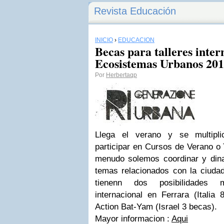
Revista Educación
INICIO
›
EDUCACIÓN
Becas para talleres inter
Ecosistemas Urbanos 20
Por
Herbertaqp
Llega el verano y se multipli
participar en Cursos de Verano o 
menudo solemos coordinar y dina
temas relacionados con la ciudad
tienenn dos posibilidades m
internacional en Ferrara (Itali
Action Bat-Yam (Israel 3 becas).
Mayor informacion :
Aqui