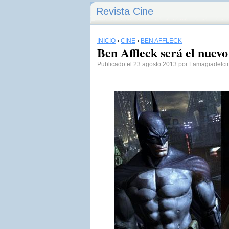
Revista Cine
INICIO
›
CINE
›
BEN AFFLECK
Ben Affleck será el nuev
Publicado el 23 agosto 2013 por
Lamagiadelci