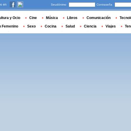
s en
Seudónimo
Contraseña
ltura y Ocio
Cine
Música
Libros
Comunicación
Tecnol
n Femenino
Sexo
Cocina
Salud
Ciencia
Viajes
Ten