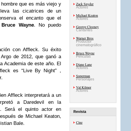
n hombre que es más viejo y
Zack Snyder
Actores
leva las cicatrices de un
Michael Keaton
onserva el encanto que el
Actores
o
Bruce Wayne
. No puedo
George Clooney
Cantantes
Warner Bros
Productor
cinematográfico
ción con Affleck. Su éxito
Bruce Wayne
e Argo de 2012, que ganó a
Películas
la Academia de este año. El
Diane Lane
Actores
ffleck es “Live By Night” ,
Superman
r.
Personajes
Val Kilmer
Actores
en Affleck interpretará a un
rpretó a Daredevil en la
. Será el quinto actor en
Revista
después de Michael Keaton,
Cine
istian Bale.