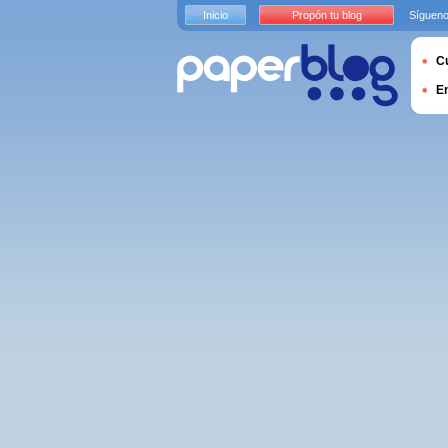
Inicio
Propón tu blog
Sígueno
Cu
E