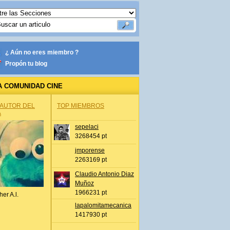
¿ Aún no eres miembro ?
Propón tu blog
A COMUNIDAD CINE
 AUTOR DEL
TOP MIEMBROS
A
sepelaci
3268454 pt
jmporense
2263169 pt
Claudio Antonio Diaz
Muñoz
1966231 pt
her A.l.
lapalomitamecanica
1417930 pt