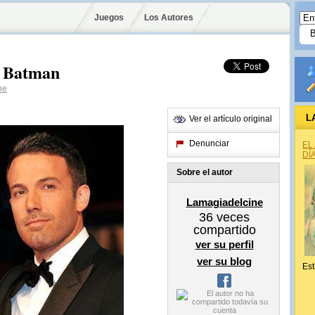
Juegos
Los Autores
o Batman
ne
L
Ver el artículo original
Denunciar
EL
DÍ
Sobre el autor
Lamagiadelcine
36
veces
compartido
ver su perfil
ver su blog
Est