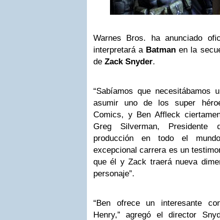
Warnes Bros. ha anunciado ofi
interpretará a
Batman
en la secue
de
Zack Snyder
.
“Sabíamos que necesitábamos un
asumir uno de los super hér
Comics, y Ben Affleck ciertament
Greg Silverman, Presidente d
producción en todo el mun
excepcional carrera es un testimo
que él y Zack traerá nueva dimen
personaje”.
“Ben ofrece un interesante co
Henry,” agregó el director Snyd