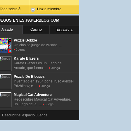
Todo sobre él
Hazte miembro
UEGOS EN ES.PAPERBLOG.COM
Arcade
Casino
Estrategia
Puzzle Bobble
Un clásico juego de Arcade. ......
Juega
Karate Blazers
Karate Blazers es un juego de
Arcade, que forma......
Juega
Puzzle De Bloques
Inventado en 1984 por el ruso Alekséi
Pázhitnov, e......
Juega
Magical Cat Adventure
Redescubre Magical Cat Adventure,
un juego de la......
Juega
Descubrir el espacio Juegos