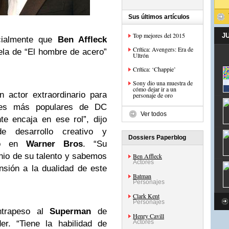
Sus últimos artículos
Top mejores del 2015
J
cialmente que
Ben Affleck
Crítica: Avengers: Era de
la de “El hombre de acero”
Ultrón
Crítica: ‘Chappie’
Sony dio una muestra de
cómo dejar ir a un
 actor extraordinario para
personaje de oro
oes más populares de DC
Ver todos
e encaja en ese rol”, dijo
e desarrollo creativo y
Dossiers Paperblog
do en
Warner Bros
. “Su
nio de su talento y sabemos
Ben Affleck
Actores
sión a la dualidad de este
Batman
Personajes
Clark Kent
Personajes
ntrapeso al
Superman
de
Henry Cavill
Actores
er. “Tiene la habilidad de