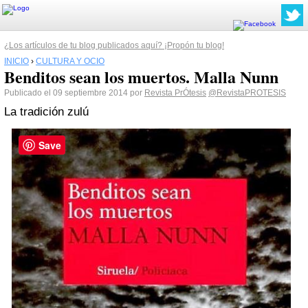
¿Los artículos de tu blog publicados aquí? ¡Propón tu blog!
INICIO
›
CULTURA Y OCIO
Benditos sean los muertos. Malla Nunn
Publicado el 09 septiembre 2014 por
Revista PrÓtesis
@RevistaPROTESIS
La tradición zulú
Save