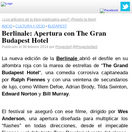
¿Los artículos de tu blog publicados aquí? ¡Propón tu blog!
INICIO
›
CULTURA Y OCIO
›
BUDAPEST
Berlinale: Apertura con The Gran
Budapest Hotel
Publicado el 06 febrero 2014 por
Proyectorf
@Proyectorfant
La nueva edición de la
Berlinale
abrió el desfile en su
alfombra roja con la marea de estrellas de “
The Grand
Budapest
Hotel
“, una comedia corrosiva capitaneada
por
Ralph Fiennes
y con una veintena de secundarios
de lujo, como Willem Defoe, Adrian Brody, Tilda Swinton,
Edward Norton
y
Bill Murray
.
El festival se aseguró con ese filme, dirigido por
Wes
Anderson
, una apertura diseñada para multiplicar los
“flashes” en todas direcciones, desde el impecable