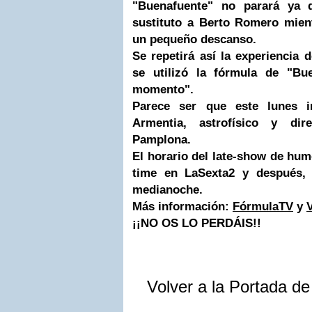
"Buenafuente" no parará ya 
sustituto a Berto Romero mie
un pequeño descanso.
Se repetirá así la experiencia
se utilizó la fórmula de "Bue
momento".
Parece ser que este lunes i
Armentia, astrofísico y dir
Pamplona
.
El horario del late-show de humo
time en LaSexta2 y después
medianoche.
Más información:
FórmulaTV
y
V
¡¡NO OS LO PERDÁIS!!
Volver a la Portada d