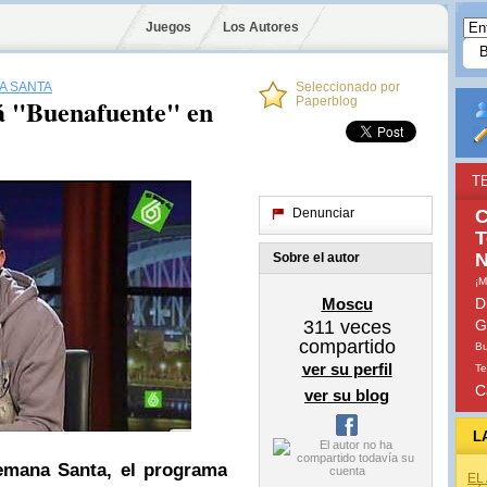
Juegos
Los Autores
A SANTA
Seleccionado por
á "Buenafuente" en
Paperblog
T
Denunciar
T
Sobre el autor
¡M
Moscu
D
311
veces
G
compartido
B
ver su perfil
Te
C
ver su blog
L
emana Santa, el programa
EL