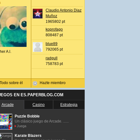
A
Claudio Antonio Diaz
Muñoz
1965802 pt
koprofago
808487 pt
blue89
792065 pt
her A.l.
radgull
758783 pt
Todo sobre él
Hazte miembro
UEGOS EN ES.PAPERBLOG.COM
Arcade
Casino
Estrategia
Puzzle Bobble
Un clásico juego de Arcade. ......
Juega
Karate Blazers