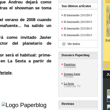
que Andreu dejará como
DÍ
Sus últimos artículos
ntras el showman se toma
El Intermedio 23/1/2013
 del verano de 2008 cuando
El Intermedio 24/1/2013
nafuente... ha salido un
El Intermedio 22/1/2013
El Intermedio 21/1/2013
rá como invitado Javier
Est
ector del planetario de
Ver todos
r será el habitual: prime-
Dossiers Paperblog
, en
La Sexta
a partir de
Pamplona
ciudades
ertele
.
Semana Santa
J
Fiestas
La Sexta
Cadenas TV
e
Revistas