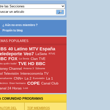
¿ Aún no eres miembro ?
Propón tu blog
EMAS POPULARES
CBS
40 Latino
MTV España
eledeporte
Veo7
LaSiete
RTVE
NBC
FOX
Clan TVE
La Sexta
TVE HD
BBC
ira quién baila!
isney Channel
Antena 3
Sálvame
ol Televisión
Intereconomía TV
CNN+
La 2
La 1
uenafuente
Eurovisión
COPE
Canal Club
lecinco
Gran hermano
anal 24 Horas
Lost
A COMUNIDAD PROGRAMAS
 AUTOR DEL
TOP MIEMBROS