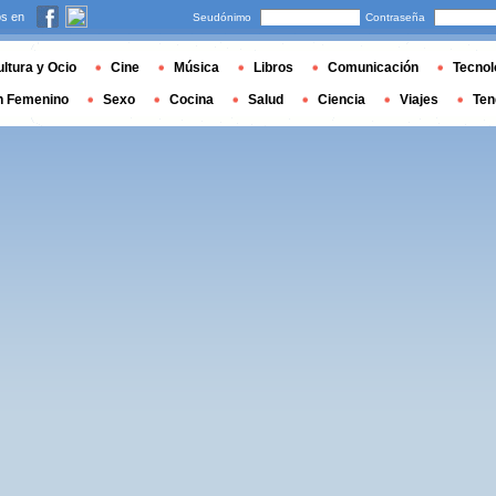
s en
Seudónimo
Contraseña
ltura y Ocio
Cine
Música
Libros
Comunicación
Tecnol
n Femenino
Sexo
Cocina
Salud
Ciencia
Viajes
Ten