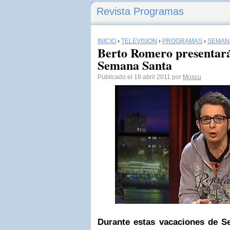
Revista Programas
INICIO
›
TELEVISIÓN
›
PROGRAMAS
›
SEMAN
Berto Romero presentar
Semana Santa
Publicado el 18 abril 2011 por
Moscu
Durante estas vacaciones de S