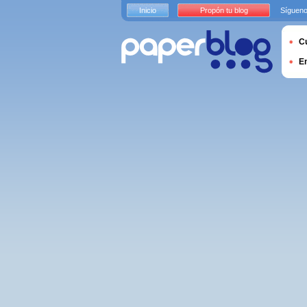
Inicio
Propón tu blog
Sígueno
Cu
E