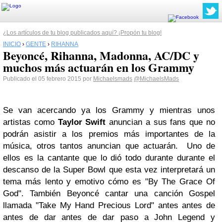
¿Los artículos de tu blog publicados aquí? ¡Propón tu blog!
INICIO
›
GENTE
›
RIHANNA
Beyoncé, Rihanna, Madonna, AC/DC y
muchos más actuarán en los Grammy
Publicado el 05 febrero 2015 por
Michaelsmads
@MichaelsMads
Se van acercando ya los Grammy y mientras unos
artistas como
Taylor Swift
anuncian a sus fans que no
podrán asistir a los premios más importantes de la
música, otros tantos anuncian que actuarán.
Uno de
ellos es la cantante que lo dió todo durante durante el
descanso de la Super Bowl que esta vez interpretará un
tema más lento y emotivo cómo es "By The Grace Of
God". También Beyoncé cantar una canción Gospel
llamada "Take My Hand Precious Lord" antes antes de
antes de dar antes de dar paso a John Legend y