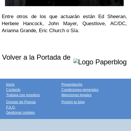
Entre otros de los que actuarán están Ed Sheeran,
Herbeie Hancock, John Mayer, Questlove, AC/DC,
Arianna Grande, Eric Church o Sía.
Volver a la Portada de
Inicio
Presentación
Contacto
Condiciones generales
Trabaja con nosotros
Menciones legales
Dossier de Prensa
Propón tu blog
F.A.Q.
Gestionar cookies