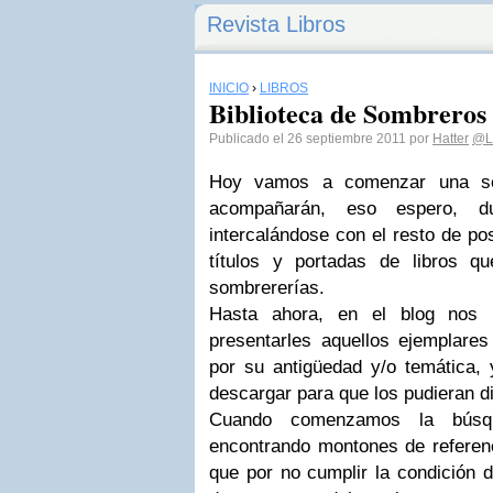
Revista Libros
INICIO
›
LIBROS
Biblioteca de Sombreros
Publicado el 26 septiembre 2011 por
Hatter
@L
Hoy vamos a comenzar una ser
acompañarán, eso espero, du
intercalándose con el resto de po
títulos y portadas de libros 
sombrererías.
Hasta ahora, en el blog nos 
presentarles aquellos ejemplares
por su antigüedad y/o temática
descargar para que los pudieran d
Cuando comenzamos la búsq
encontrando montones de referenc
que por no cumplir la condición d