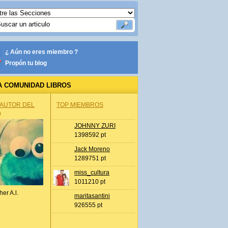
¿ Aún no eres miembro ?
Propón tu blog
A COMUNIDAD LIBROS
 AUTOR DEL
TOP MIEMBROS
A
JOHNNY ZURI
1398592 pt
Jack Moreno
1289751 pt
miss_cultura
1011210 pt
her A.l.
maritasantini
926555 pt