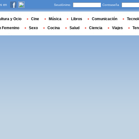
s en
Seudónimo
Contraseña
ltura y Ocio
Cine
Música
Libros
Comunicación
Tecnol
n Femenino
Sexo
Cocina
Salud
Ciencia
Viajes
Ten