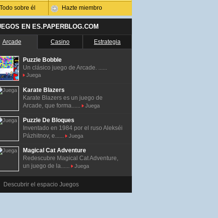
Todo sobre él
Hazte miembro
UEGOS EN ES.PAPERBLOG.COM
Arcade
Casino
Estrategia
Puzzle Bobble
Un clásico juego de Arcade. ......
Juega
Karate Blazers
Karate Blazers es un juego de
Arcade, que forma......
Juega
Puzzle De Bloques
Inventado en 1984 por el ruso Alekséi
Pázhitnov, e......
Juega
Magical Cat Adventure
Redescubre Magical Cat Adventure,
un juego de la......
Juega
Descubrir el espacio Juegos