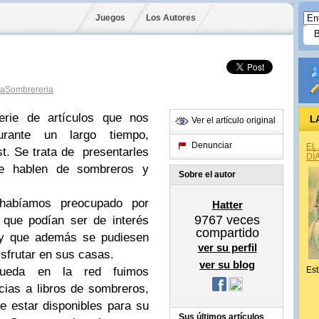
Juegos
Los Autores
aSombrereria
ie de artículos que nos
L
Ver el artículo original
rante un largo tiempo,
Denunciar
EL
st. Se trata de presentarles
DÍ
que hablen de sombreros y
Sobre el autor
habíamos preocupado por
Hatter
9767
veces
 que podían ser de interés
compartido
, y que además se pudiesen
ver su perfil
isfrutar en sus casas.
ver su blog
ueda en la red fuimos
Est
ias a libros de sombreros,
e estar disponibles para su
Sus últimos artículos