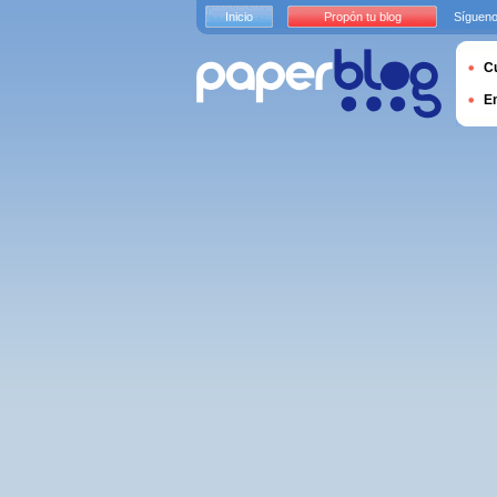
Inicio
Propón tu blog
Sígueno
Cu
E