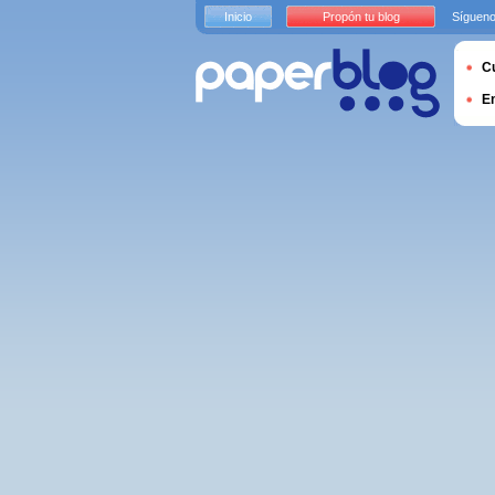
Inicio
Propón tu blog
Sígueno
Cu
E