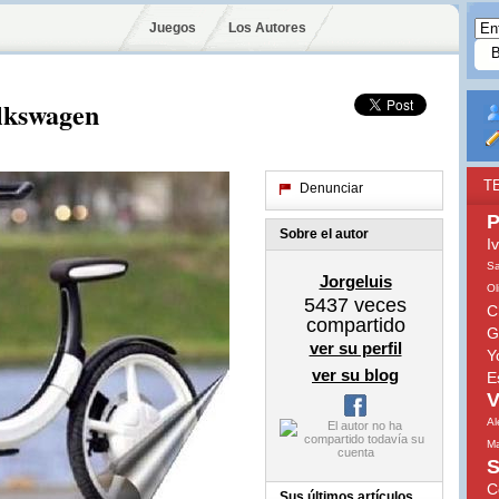
Juegos
Los Autores
lkswagen
T
Denunciar
P
Sobre el autor
I
S
Jorgeluis
Ol
5437
veces
C
compartido
G
ver su perfil
Y
ver su blog
E
V
Al
Ma
S
C
Sus últimos artículos