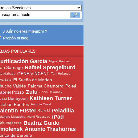
¿ Aún no eres miembro ?
Propón tu blog
EMAS POPULARES
urificación García
Miguel Illescas
Rafael Spregelburd
ván Sarnago
GENE VINCENT
abadabada
Tom Hollander
El Sueño de Morfeo
iva Soto
hucho Valdés
Paloma Chamorro
Poleá
Zulu
abriel Pozzo
Sonia Delaunay
Kathleen Turner
ossi Benayoun
steban Fuertes
Antonio Casal
alentín Fuster
Peladilla
Gong Li
iPad
ejandro Malaspina
Henri Rousseau
Beatriz Guido
ría Magdalena
molensk
Antonio Trashorras
onca de Barberá