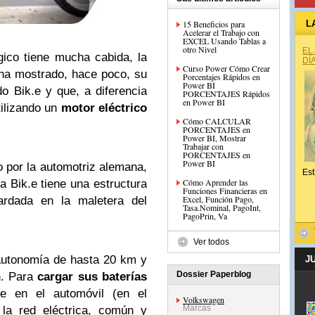
15 Beneficios para
L
Acelerar el Trabajo con
EXCEL Usando Tablas a
otro Nivel
EL
ico tiene mucha cabida, la
DÍ
Curso Power Cómo Crear
a mostrado, hace poco, su
Porcentajes Rápidos en
Power BI
do Bik.e y que, a diferencia
PORCENTAJES Rápidos
en Power BI
tilizando un
motor eléctrico
Cómo CALCULAR
PORCENTAJES en
Power BI, Mostrar
Trabajar con
PORCENTAJES en
Power BI
 por la automotriz alemana,
Est
Cómo Aprender las
la Bik.e tiene una estructura
Funciones Financieras en
Excel, Función Pago,
ardada en la maletera del
Tasa.Nominal, PagoInt,
PagoPrin, Va
Ver todos
autonomía de hasta 20 km y
J
Dossier Paperblog
h. Para
cargar sus baterías
te en el automóvil (en el
Volkswagen
Marcas
 la red eléctrica, común y