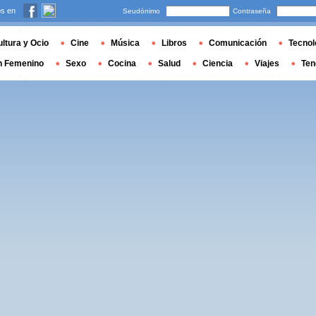
s en
Seudónimo
Contraseña
ltura y Ocio
Cine
Música
Libros
Comunicación
Tecnol
n Femenino
Sexo
Cocina
Salud
Ciencia
Viajes
Ten