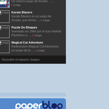
Un clásico juego de Arcade. ......
Juega
Karate Blazers
Karate Blazers es un juego de
Arcade, que forma......
Juega
Puzzle De Bloques
Inventado en 1984 por el ruso Alekséi
Pázhitnov, e......
Juega
Magical Cat Adventure
Redescubre Magical Cat Adventure,
un juego de la......
Juega
Descubrir el espacio Juegos