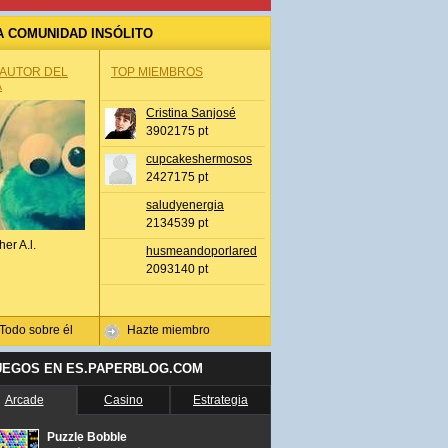
A COMUNIDAD INSÓLITO
 AUTOR DEL
TOP MIEMBROS
A
Cristina Sanjosé
3902175 pt
cupcakeshermosos
2427175 pt
saludyenergia
2134539 pt
her A.l.
husmeandoporlared
2093140 pt
Todo sobre él
Hazte miembro
UEGOS EN ES.PAPERBLOG.COM
Arcade
Casino
Estrategia
Puzzle Bobble