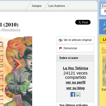
Juegos
Los Autores
l (2010)
a
@lavoztelurica
L
Ver el artículo original
Denunciar
EL
DÍ
Sobre el autor
La Voz Telúrica
24121
veces
compartido
ver su perfil
ver su blog
Est
Sus últimos artículos