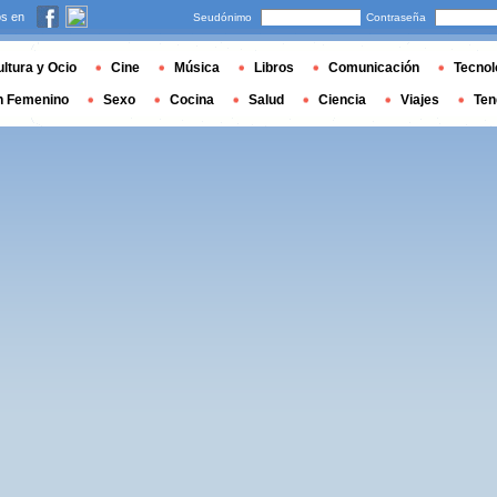
s en
Seudónimo
Contraseña
ltura y Ocio
Cine
Música
Libros
Comunicación
Tecnol
n Femenino
Sexo
Cocina
Salud
Ciencia
Viajes
Ten