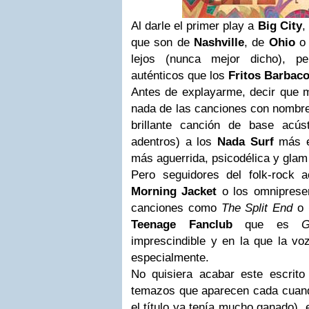
Al darle el primer play a
Big City
,
que son de
Nashville
, de
Ohio
o
lejos (nunca mejor dicho), 
auténticos que los
Fritos Barbac
Antes de explayarme, decir que
nada de las canciones con nombre
brillante canción de base acú
adentros) a los
Nada Surf
más e
más aguerrida, psicodélica y glam
Pero seguidores del folk-rock
Morning Jacket
o los omnipres
canciones como
The Split End
o
Teenage Fanclub
que es
G
imprescindible y en la que la vo
especialmente.
No quisiera acabar este escrit
temazos que aparecen cada cuand
el título ya tenía mucho ganado), 