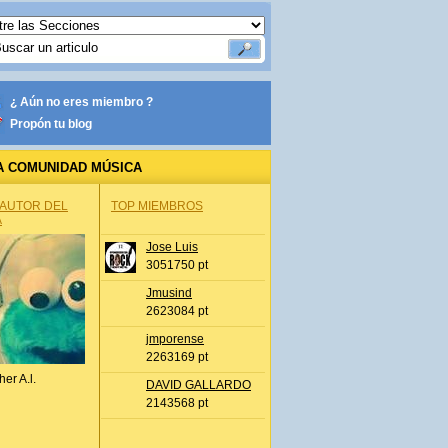
¿ Aún no eres miembro ?
Propón tu blog
A COMUNIDAD MÚSICA
 AUTOR DEL
TOP MIEMBROS
A
Jose Luis
3051750 pt
Jmusind
2623084 pt
jmporense
2263169 pt
her A.l.
DAVID GALLARDO
2143568 pt