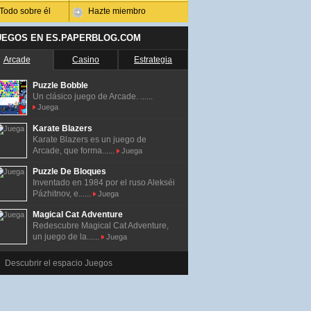
Todo sobre él
Hazte miembro
UEGOS EN ES.PAPERBLOG.COM
Arcade
Casino
Estrategia
Puzzle Bobble
Un clásico juego de Arcade. ......
Juega
Karate Blazers
Karate Blazers es un juego de
Arcade, que forma......
Juega
Puzzle De Bloques
Inventado en 1984 por el ruso Alekséi
Pázhitnov, e......
Juega
Magical Cat Adventure
Redescubre Magical Cat Adventure,
un juego de la......
Juega
Descubrir el espacio Juegos