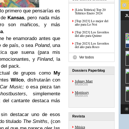
[Lista Telúrica] Top 20
 lo primero que pensarías es
Telúrico Enero 2024
J
 de
Kansas
, pero nada más
[Top 2023] Lo mejor del
pero son mañicos, y más
año para Lo Noi
oa
.
[Top 2023] Los favoritos
del año para Quimo
 me he enamorado antes que
[Top 2023] Los favoritos
 de país, o sea
Poland
, una
del año para Roco
stica que suena (para mis
Ver todos
mocionantes, y
Finland
, la
 del pack.
Dossiers Paperblog
 actual de grupos como
My
entes
Wilco
, disfrutarán con
Johnny Marr
Músicos
Car Music;
o esa pieza tan
Morrissey
hostbusters
, simplemente
Músicos
z del cantante destaca más
o sin destacar uno de esos
Revista
o titulado
The Smiths
, (con
Música
en el que me parece oler las