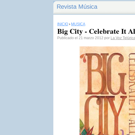
Revista Música
INICIO
›
MÚSICA
Big City - Celebrate It Al
Publicado el 21 marzo 2012 por
La Voz Telúric