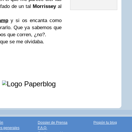
nfado de un tal
Morrissey
al
amp
y si os encanta como
prarlo. Que ya sabemos que
pos que corren, ¿no?.
 que se me olvidaba.
e
ón
Dossier de Prensa
Propón tu blog
s generales
F.A.Q.