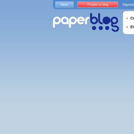
Inicio
Propón tu blog
Sígueno
Cu
E