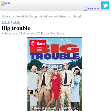
¿Los artículos de tu blog publicados aquí? ¡Propón tu blog!
INICIO
›
CINE
Big trouble
Publicado el 11 diciembre 2011 por
Rogolagos
Save