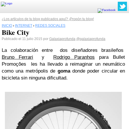
¿Los artículos de tu blog publicados aquí? ¡Propón tu blog!
INICIO
›
INTERNET
›
REDES SOCIALES
Bike City
Publicado el 11 julio 2015 por
Galaxiaprofunda
@galaxiaprofunda
La colaboración entre dos diseñadores brasileños
Bruno Ferrari
y
Rodrigo Paranhos
para Bullet
Promoções les ha llevado a reimaginar un neumático
como una metrópolis de
goma
donde poder circular en
bicicleta sin ninguna dificultad.