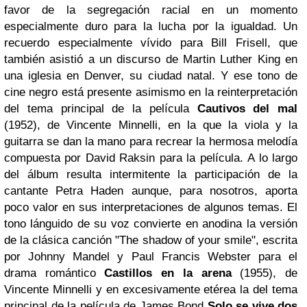
favor de la segregación racial en un momento
especialmente duro para la lucha por la igualdad. Un
recuerdo especialmente vívido para Bill Frisell, que
también asistió a un discurso de Martin Luther King en
una iglesia en Denver, su ciudad natal. Y ese tono de
cine negro está presente asimismo en la reinterpretación
del tema principal de la película
Cautivos del mal
(1952), de Vincente Minnelli, en la que la viola y la
guitarra se dan la mano para recrear la hermosa melodía
compuesta por David Raksin para la película.
A lo largo
del álbum resulta intermitente la participación de la
cantante Petra Haden aunque, para nosotros, aporta
poco valor en sus interpretaciones de algunos temas. El
tono lánguido de su voz convierte en anodina la versión
de la clásica canción "The shadow of your smile", escrita
por Johnny Mandel y Paul Francis Webster para el
drama romántico
Castillos en la arena
(1955), de
Vincente Minnelli y en excesivamente etérea la del tema
principal de la película de James Bond
Solo se vive dos