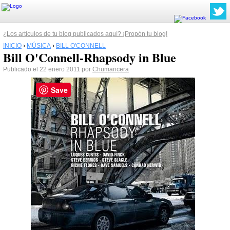
¿Los artículos de tu blog publicados aquí? ¡Propón tu blog!
INICIO
›
MÚSICA
›
BILL O'CONNELL
Bill O'Connell-Rhapsody in Blue
Publicado el 22 enero 2011 por
Chumancera
Save