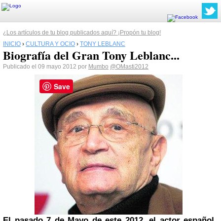
¿Los artículos de tu blog publicados aquí? ¡Propón tu blog!
INICIO
›
CULTURA Y OCIO
›
TONY LEBLANC
Biografía del Gran Tony Leblanc...
Publicado el 09 mayo 2012 por
Mumbo
@OMasti2012
Save
El pasado 7 de Mayo de este 2012, el actor español