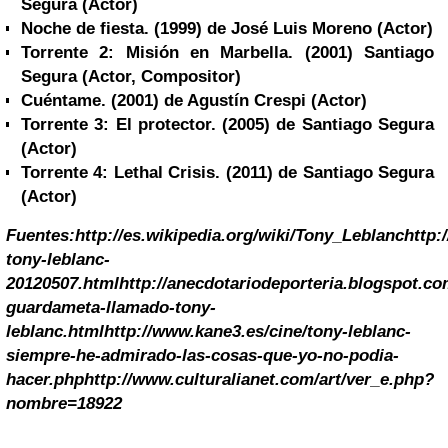
Segura
(Actor)
Noche de fiesta
. (1999) de José Luis Moreno
(Actor)
Torrente 2: Misión en
Marbella
. (2001) Santiago
Segura
(Actor, Compositor)
Cuéntame. (2001) de Agustín Crespi
(Actor)
Torrente 3: El protector. (2005) de Santiago Segura
(Actor)
Torrente 4: Lethal Crisis. (2011) de Santiago Segura
(Actor)
Fuentes:
http://es.wikipedia.org/wiki/Tony_Leblanc
http:
tony-leblanc-
20120507.html
http://anecdotariodeporteria.blogspot.co
guardameta-llamado-tony-
leblanc.html
http://www.kane3.es/cine/tony-leblanc-
siempre-he-admirado-las-cosas-que-yo-no-podia-
hacer.php
http://www.culturalianet.com/art/ver_e.php?
nombre=18922