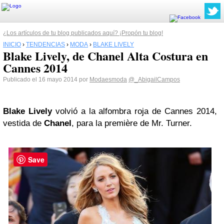
¿Los artículos de tu blog publicados aquí? ¡Propón tu blog!
INICIO
›
TENDENCIAS
›
MODA
›
BLAKE LIVELY
Blake Lively, de Chanel Alta Costura en
Cannes 2014
Publicado el 16 mayo 2014 por
Modaesmoda
@_AbigailCampos
Blake Lively
volvió a la alfombra roja de Cannes 2014,
vestida de
Chanel
, para la première de Mr. Turner.
Save