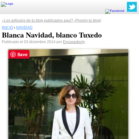
¿Los artículos de tu blog publicados aquí? ¡Propón tu blog!
INICIO
›
NAVIDAD
Blanca Navidad, blanco Tuxedo
Publicado el 03 diciembre 2014 por
Encasadeoly
Save