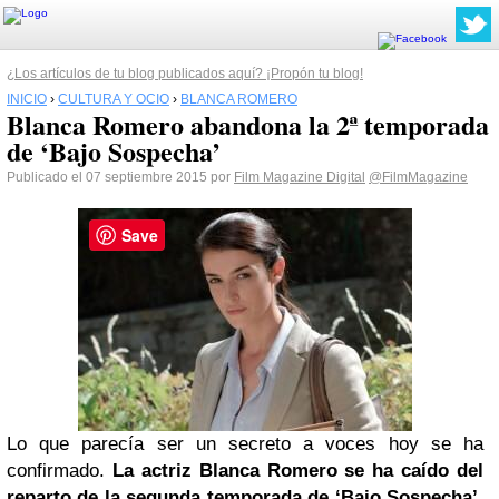
¿Los artículos de tu blog publicados aquí? ¡Propón tu blog!
INICIO
›
CULTURA Y OCIO
›
BLANCA ROMERO
Blanca Romero abandona la 2ª temporada
de ‘Bajo Sospecha’
Publicado el 07 septiembre 2015 por
Film Magazine Digital
@FilmMagazine
Save
Lo que parecía ser un secreto a voces hoy se ha
confirmado.
La actriz
Blanca Romero
se ha caído del
reparto de la segunda temporada de ‘Bajo Sospecha’,