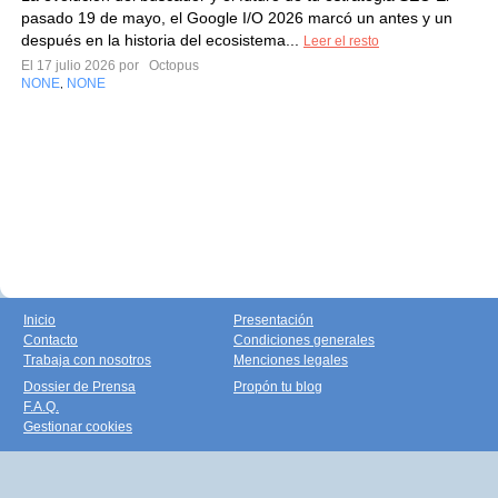
pasado 19 de mayo, el Google I/O 2026 marcó un antes y un
después en la historia del ecosistema...
Leer el resto
El 17 julio 2026 por
Octopus
NONE
NONE
,
Inicio
Presentación
Contacto
Condiciones generales
Trabaja con nosotros
Menciones legales
Dossier de Prensa
Propón tu blog
F.A.Q.
Gestionar cookies