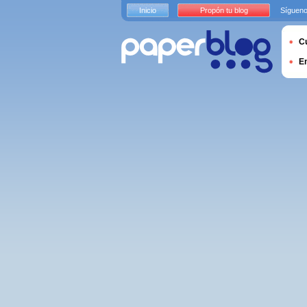
Inicio
Propón tu blog
Sígueno
Cu
E