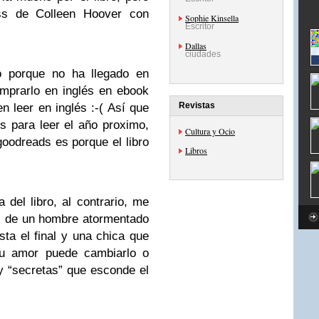
ess de Colleen Hoover con
Sophie Kinsella
Escritor
Dallas
ciudades
ro porque no ha llegado en
mprarlo en inglés en ebook
Revistas
en leer en inglés
:-(
Así que
s para leer el año proximo,
Cultura y Ocio
oodreads es porque el libro
Libros
del libro, al contrario, me
s de un hombre atormentado
ta el final y una chica que
u amor puede cambiarlo o
y “secretas” que esconde el