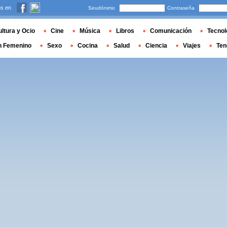
s en
Seudónimo
Contraseña
ltura y Ocio
Cine
Música
Libros
Comunicación
Tecnol
n Femenino
Sexo
Cocina
Salud
Ciencia
Viajes
Ten