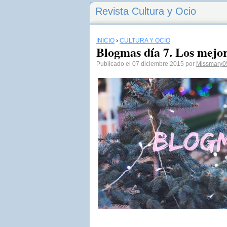
Revista Cultura y Ocio
INICIO
›
CULTURA Y OCIO
Blogmas día 7. Los mejor
Publicado el 07 diciembre 2015 por
Missmary0