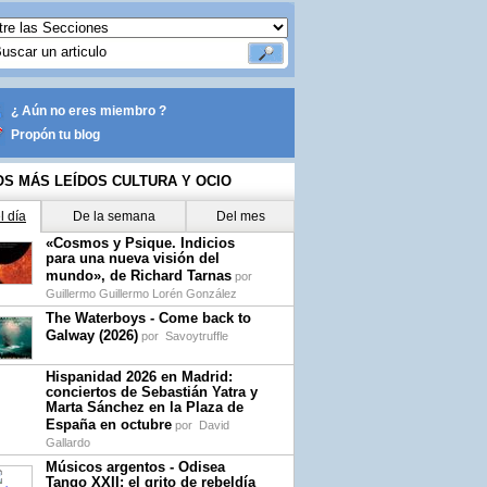
¿ Aún no eres miembro ?
Propón tu blog
OS MÁS LEÍDOS CULTURA Y OCIO
l día
De la semana
Del mes
«Cosmos y Psique. Indicios
para una nueva visión del
mundo», de Richard Tarnas
por
Guillermo Guillermo Lorén González
The Waterboys - Come back to
Galway (2026)
por
Savoytruffle
Hispanidad 2026 en Madrid:
conciertos de Sebastián Yatra y
Marta Sánchez en la Plaza de
España en octubre
por
David
Gallardo
Músicos argentos - Odisea
Tango XXII: el grito de rebeldía