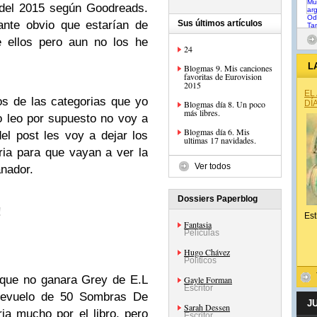
 del 2015 según Goodreads.
ante obvio que estarían de
Sus últimos artículos
e ellos pero aun no los he
24
L
Blogmas 9. Mis canciones
favoritas de Eurovision
2015
EL
os de las categorias que yo
Blogmas día 8. Un poco
DÍ
más libres.
o leo por supuesto no voy a
Blogmas día 6. Mis
el post les voy a dejar los
ultimas 17 navidades.
ria para que vayan a ver la
Ver todos
anador.
Dossiers Paperblog
!
Est
Fantasia
Películas
Hugo Chávez
Políticos
 que no ganara Grey de E.L
Gayle Forman
Escritor
revuelo de 50 Sombras De
J
Sarah Dessen
ia mucho por el libro, pero
Escritor