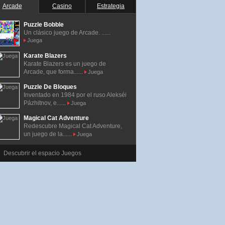
Arcade
Casino
Estrategia
Puzzle Bobble
Un clásico juego de Arcade. ......
Juega
Karate Blazers
Karate Blazers es un juego de
Arcade, que forma......
Juega
Puzzle De Bloques
Inventado en 1984 por el ruso Alekséi
Pázhitnov, e......
Juega
Magical Cat Adventure
Redescubre Magical Cat Adventure,
un juego de la......
Juega
Descubrir el espacio Juegos