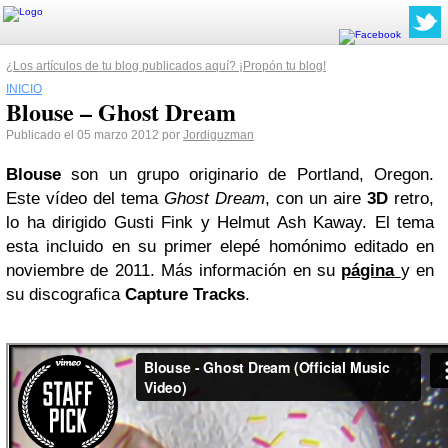
¿Los artículos de tu blog publicados aquí? ¡Propón tu blog!
INICIO
Blouse – Ghost Dream
Publicado el 05 marzo 2012 por
Jordiguzman
Blouse
son un grupo originario de Portland, Oregon.
Este vídeo del tema
Ghost Dream
, con un aire
3D
retro,
lo ha dirigido Gusti Fink y Helmut Ash Kaway. El tema
esta incluido en su primer elepé homónimo editado en
noviembre de 2011. Más información en su
página
y en
su discografica
Capture Tracks
.