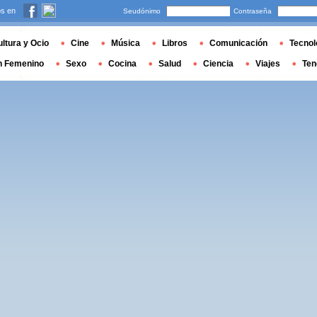
s en
Seudónimo
Contraseña
ltura y Ocio
Cine
Música
Libros
Comunicación
Tecnol
n Femenino
Sexo
Cocina
Salud
Ciencia
Viajes
Ten