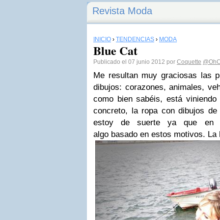
Revista Moda
INICIO
›
TENDENCIAS
›
MODA
Blue Cat
Publicado el 07 junio 2012 por
Coquette
@OhC
Me resultan muy graciosas las 
dibujos: corazones, animales, veh
como bien sabéis, está viniend
concreto, la ropa con dibujos d
estoy de suerte ya que en t
algo basado en estos motivos. La 