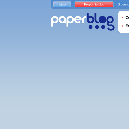
Inicio
Propón tu blog
Sígueno
Cu
E