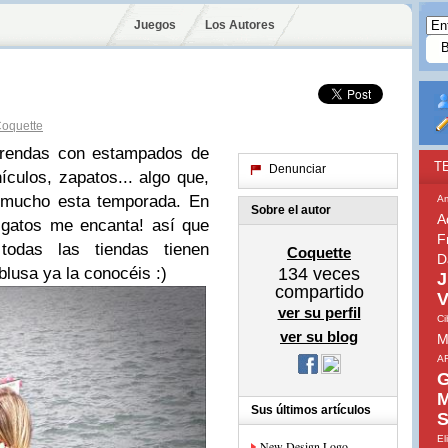
Juegos
Los Autores
oquette
prendas con
estampados
de
T
Denunciar
ículos, zapatos... algo que,
o mucho esta temporada. En
A
Sobre el autor
A
e
gatos
me encanta! así que
F
odas las tiendas tienen
Coquette
D
blusa ya la conocéis
:)
134
veces
J
compartido
V
ver su perfil
Ci
ver su blog
M
A
G
M
Sus últimos artículos
S
El
New Design Logo