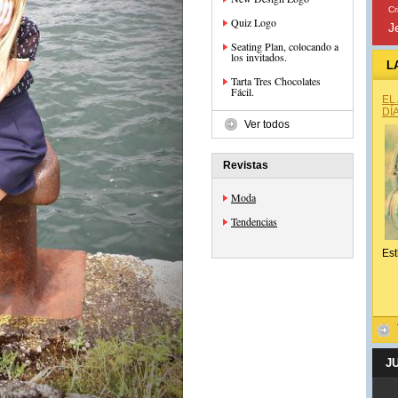
Cr
Quiz Logo
J
Seating Plan, colocando a
los invitados.
L
Tarta Tres Chocolates
Fácil.
EL
DÍ
Ver todos
Revistas
Moda
Tendencias
Est
J