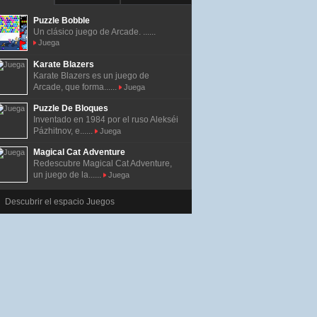
Puzzle Bobble
Un clásico juego de Arcade. ......
Juega
Karate Blazers
Karate Blazers es un juego de
Arcade, que forma......
Juega
Puzzle De Bloques
Inventado en 1984 por el ruso Alekséi
Pázhitnov, e......
Juega
Magical Cat Adventure
Redescubre Magical Cat Adventure,
un juego de la......
Juega
Descubrir el espacio Juegos