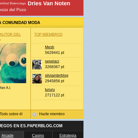
Dries Van Noten
istóbal Balenciaga
esús del Pozo
A COMUNIDAD MODA
 AUTOR DEL
TOP MIEMBROS
A
Mesh
5629441 pt
sepelaci
3268367 pt
silviainterblog
2945856 pt
her A.l.
tururu
2717122 pt
Todo sobre él
Hazte miembro
UEGOS EN ES.PAPERBLOG.COM
Arcade
Casino
Estrategia