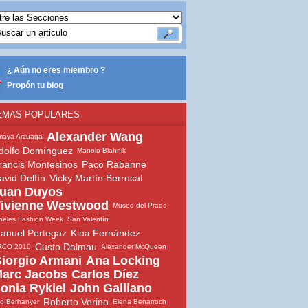
¿ Aún no eres miembro ?
Propón tu blog
EMAS POPULARES
Alexander Wang
maya Arzuaga
dolfo Domínguez
Manolo Blahnik
rancis Montesinos
Paco Rabanne
avid Delfín
Vicky Martín Berrocal
uan Duyos
ivienne Westwood
Museo del Prado
beles Fashion Week
San Valentín
anuel Pertegaz
Kina Fernández
Custo Dalmau
RCO 2010
Alexander McQueen
iorgio Armani
Ana Locking
arc Jacobs
Carlos Díez
onia Rykiel
John Galliano
Roberto Verino
io Berhanyer
Elena Benarroch