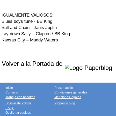
IGUALMENTE VALIOSOS:
Blues boys tune - BB King
Ball and Chain - Janis Joplin
Lay down Sally – Clapton / BB King
Kansas City – Muddy Waters
Volver a la Portada de
Inicio
Presentación
Contacto
Condiciones generales
Trabaja con nosotros
Menciones legales
Dossier de Prensa
Propón tu blog
F.A.Q.
Gestionar cookies