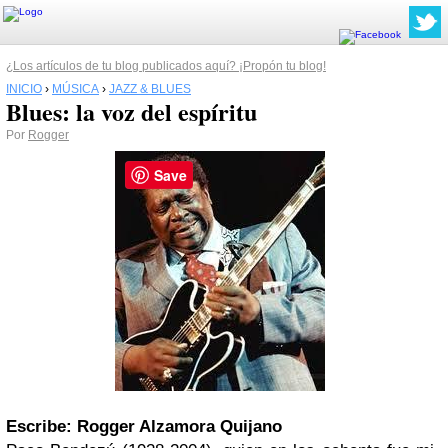
¿Los artículos de tu blog publicados aquí? ¡Propón tu blog!
INICIO
›
MÚSICA
›
JAZZ & BLUES
Blues: la voz del espíritu
Por
Rogger
Save
Escribe: Rogger Alzamora Quijano