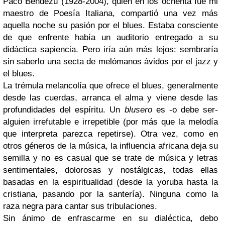
Paco Bendezú (1928-2004), quien en los ochenta fue mi
maestro de Poesía Italiana, compartió una vez más
aquella noche su pasión por el blues. Estaba consciente
de que enfrente había un auditorio entregado a su
didáctica sapiencia. Pero iría aún más lejos: sembraría
sin saberlo una secta de melómanos ávidos por el jazz y
el blues.
La trémula melancolía que ofrece el blues, generalmente
desde las cuerdas, arranca el alma y viene desde las
profundidades del espíritu. Un
blusero
es -o debe ser-
alguien irrefutable e irrepetible (por más que la melodía
que interpreta parezca repetirse). Otra vez, como en
otros géneros de la música, la influencia africana deja su
semilla y no es casual que se trate de música y letras
sentimentales, dolorosas y nostálgicas, todas ellas
basadas en la espiritualidad (desde la yoruba hasta la
cristiana, pasando por la santería). Ninguna como la
raza negra para cantar sus tribulaciones.
Sin ánimo de enfrascarme en su dialéctica, debo