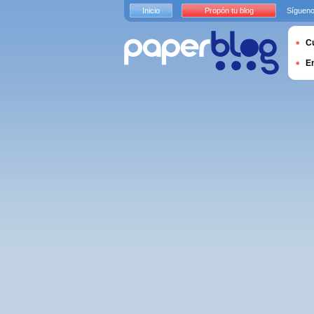
Inicio
Propón tu blog
Sígueno
Cu
E