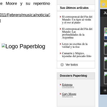
re Moore y su repentino
Sus últimos artículos
J
2011/Febrero/musica/noticia/252753/fallece-
El corresponsal del Fin del
Mundo: Un tigre al violín
l
y el oso al piano
El corresponsal del Fin del
Mundo: Las
profundidades de la
Argentina
e
Leyes no escritas de la
verdad y la risa
Camarón y Mágico,
leyendas del pescaíto frito
Ver todos
Dossiers Paperblog
Estepona
ciudades
Gary Moore
Músicos