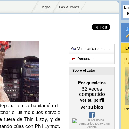
Juegos
Los Autores
L
Ver el artículo original
Denunciar
EL
DÍ
Sobre el autor
Enriquealcina
62
veces
compartido
ver su perfil
epona, en la habitación de
ver su blog
Est
tonar el ultimo blues salvaje
ue fuera de Thin Lizzy, y de
tando púas con Phil Lynnot.