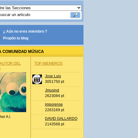
¿ Aún no eres miembro ?
Propón tu blog
A COMUNIDAD MÚSICA
 AUTOR DEL
TOP MIEMBROS
A
Jose Luis
3051750 pt
Jmusind
2623084 pt
jmporense
2263169 pt
her A.l.
DAVID GALLARDO
2143568 pt