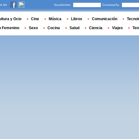
s en
Seudónimo
Contraseña
ltura y Ocio
Cine
Música
Libros
Comunicación
Tecnol
n Femenino
Sexo
Cocina
Salud
Ciencia
Viajes
Ten