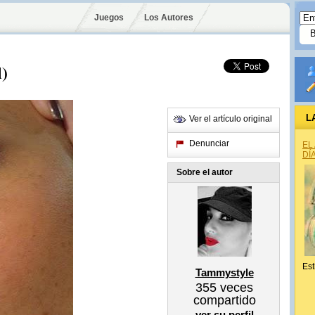
Juegos
Los Autores
l)
L
Ver el artículo original
Denunciar
EL
DÍ
Sobre el autor
Est
Tammystyle
355
veces
compartido
ver su perfil