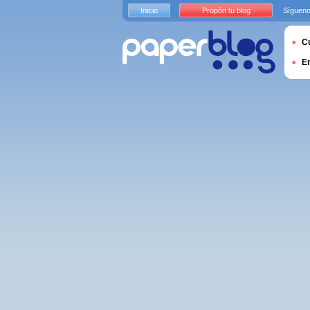
Inicio
Propón tu blog
Sígueno
Cu
E