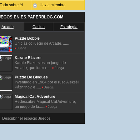
Todo sobre él
Hazte miembro
UEGOS EN ES.PAPERBLOG.COM
Arcade
Casino
Estrategia
Puzzle Bobble
Un clásico juego de Arcade. ......
Juega
Karate Blazers
Karate Blazers es un juego de
Arcade, que forma......
Juega
Puzzle De Bloques
Inventado en 1984 por el ruso Alekséi
Pázhitnov, e......
Juega
Magical Cat Adventure
Redescubre Magical Cat Adventure,
un juego de la......
Juega
Descubrir el espacio Juegos