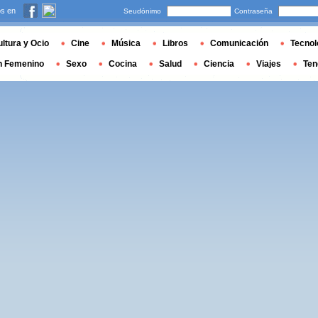
s en
Seudónimo
Contraseña
ltura y Ocio
Cine
Música
Libros
Comunicación
Tecnol
n Femenino
Sexo
Cocina
Salud
Ciencia
Viajes
Ten