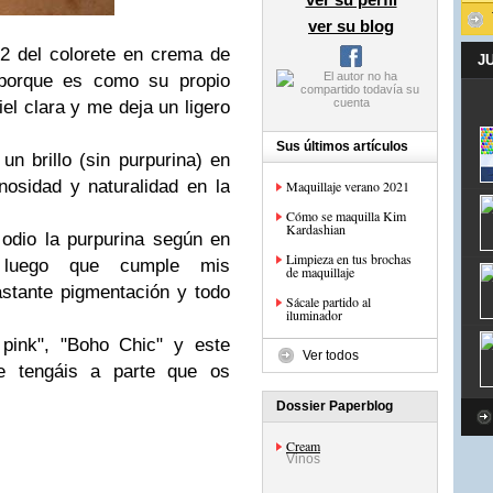
ver su blog
2 del colorete en crema de
J
porque es como su propio
iel clara y me deja un ligero
Sus últimos artículos
un brillo (sin purpurina) en
osidad y naturalidad en la
Maquillaje verano 2021
Cómo se maquilla Kim
Kardashian
odio la purpurina según en
Limpieza en tus brochas
 luego que cumple mis
de maquillaje
stante pigmentación y todo
Sácale partido al
iluminador
 pink", "Boho Chic" y este
Ver todos
ue tengáis a parte que os
Dossier Paperblog
Cream
Vinos