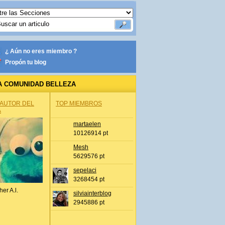
¿ Aún no eres miembro ?
Propón tu blog
A COMUNIDAD BELLEZA
 AUTOR DEL
TOP MIEMBROS
A
martaelen
10126914 pt
Mesh
5629576 pt
sepelaci
3268454 pt
her A.l.
silviainterblog
2945886 pt