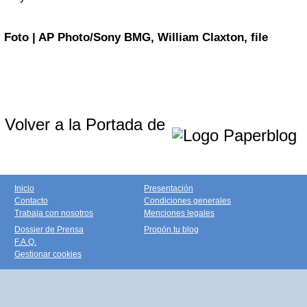
Foto | AP Photo/Sony BMG, William Claxton, file
Volver a la Portada de
Inicio
Presentación
Contacto
Condiciones generales
Trabaja con nosotros
Menciones legales
Dossier de Prensa
Propón tu blog
F.A.Q.
Gestionar cookies