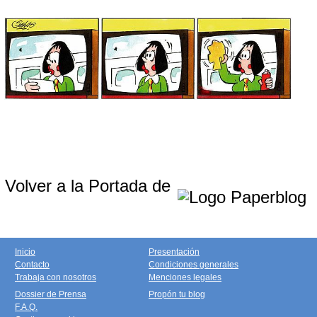
Volver a la Portada de
Inicio
Presentación
Contacto
Condiciones generales
Trabaja con nosotros
Menciones legales
Dossier de Prensa
Propón tu blog
F.A.Q.