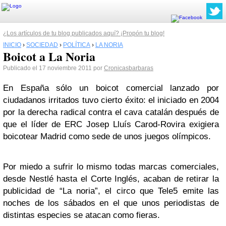
¿Los artículos de tu blog publicados aquí? ¡Propón tu blog!
INICIO
›
SOCIEDAD
›
POLÍTICA
›
LA NORIA
Boicot a La Noria
Publicado el 17 noviembre 2011 por
Cronicasbarbaras
En España sólo un boicot comercial lanzado por
ciudadanos irritados tuvo cierto éxito: el iniciado en 2004
por la derecha radical contra el cava catalán después de
que el líder de ERC Josep Lluís Carod-Rovira exigiera
boicotear Madrid como sede de unos juegos olímpicos.
Por miedo a sufrir lo mismo todas marcas comerciales,
desde Nestlé hasta el Corte Inglés, acaban de retirar la
publicidad de “La noria”, el circo que Tele5 emite las
noches de los sábados en el que unos periodistas de
distintas especies se atacan como fieras.