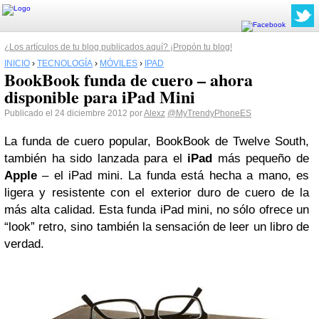
¿Los artículos de tu blog publicados aquí? ¡Propón tu blog!
INICIO
›
TECNOLOGÍA
›
MÓVILES
›
IPAD
BookBook funda de cuero – ahora
disponible para iPad Mini
Publicado el 24 diciembre 2012 por
Alexz
@MyTrendyPhoneES
La funda de cuero popular, BookBook de Twelve South,
también ha sido lanzada para el
iPad
más pequeño de
Apple
– el iPad mini. La funda está hecha a mano, es
ligera y resistente con el exterior duro de cuero de la
más alta calidad. Esta funda iPad mini, no sólo ofrece un
“look” retro, sino también la sensación de leer un libro de
verdad.