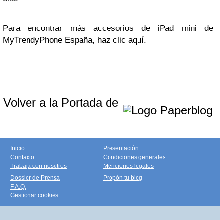
Para encontrar más accesorios de iPad mini de
MyTrendyPhone España, haz clic aquí.
Volver a la Portada de
Inicio
Presentación
Contacto
Condiciones generales
Trabaja con nosotros
Menciones legales
Dossier de Prensa
Propón tu blog
F.A.Q.
Gestionar cookies