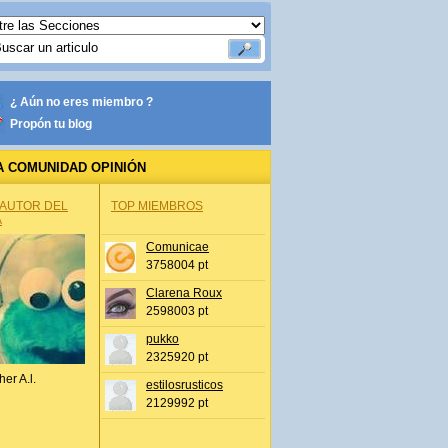
¿ Aún no eres miembro ?
Propón tu blog
A COMUNIDAD OPINIÓN
 AUTOR DEL
TOP MIEMBROS
A
Comunicae
3758004 pt
Clarena Roux
2598003 pt
pukko
2325920 pt
her A.l.
estilosrusticos
2129992 pt