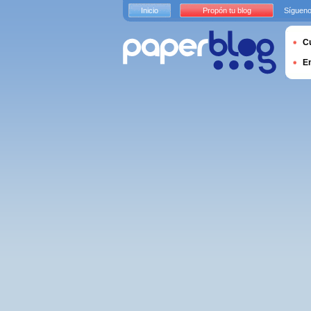
Inicio
Propón tu blog
Sígueno
Cu
E