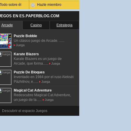
Todo sobre él
Hazte miembro
UEGOS EN ES.PAPERBLOG.COM
Arcade
Casino
Estrategia
Puzzle Bobble
Un clásico juego de Arcade. ......
Juega
Karate Blazers
Karate Blazers es un juego de
Arcade, que forma......
Juega
Puzzle De Bloques
Inventado en 1984 por el ruso Alekséi
Pázhitnov, e......
Juega
Magical Cat Adventure
Redescubre Magical Cat Adventure,
un juego de la......
Juega
Descubrir el espacio Juegos