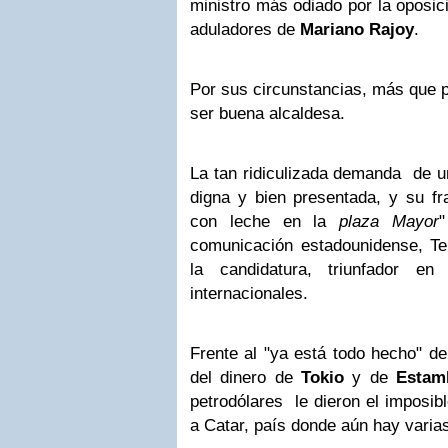
ministro más odiado por la oposic
aduladores de
Mariano Rajoy
.
Por sus circunstancias, más que po
ser buena alcaldesa.
La tan ridiculizada demanda de u
digna y bien presentada, y su fr
con leche en la
plaza Mayor
comunicación estadounidense, Te
la candidatura, triunfador e
internacionales.
Frente al "ya está todo hecho" d
del dinero de
Tokio
y de
Estam
petrodólares le dieron el imposib
a Catar, país donde aún hay varia