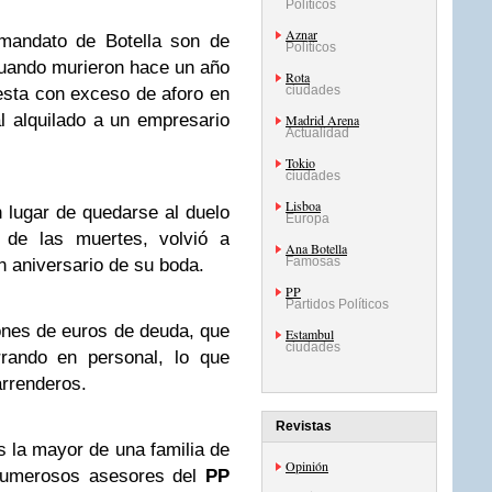
Políticos
Aznar
 mandato de Botella son de
Políticos
uando murieron hace un año
Rota
ciudades
esta con exceso de aforo en
al alquilado a un empresario
Madrid Arena
Actualidad
Tokio
ciudades
Lisboa
n lugar de quedarse al duelo
Europa
r de las muertes, volvió a
Ana Botella
Famosas
n aniversario de su boda.
PP
Partidos Políticos
ones de euros de deuda, que
Estambul
ciudades
rrando en personal, lo que
arrenderos.
Revistas
s la mayor de una familia de
Opinión
numerosos asesores del
PP