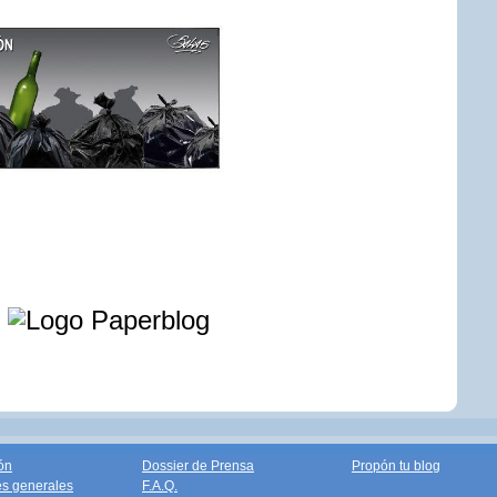
e
ón
Dossier de Prensa
Propón tu blog
s generales
F.A.Q.