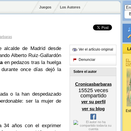
Juegos
Los Autores
arbaras
de alcalde de Madrid desde
L
Ver el artículo original
ando Alberto Ruiz-Gallardón
Denunciar
EL
ta
en pedazos tras la huelga
DÍ
 durante once días dejó la
Sobre el autor
Cronicasbarbaras
15525
veces
zada o la han despedazado
compartido
erdonable: ser la mujer de
ver su perfil
ver su blog
Est
da 34 años con el exprimer