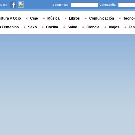
s en
Seudónimo
Contraseña
ltura y Ocio
Cine
Música
Libros
Comunicación
Tecnol
n Femenino
Sexo
Cocina
Salud
Ciencia
Viajes
Ten