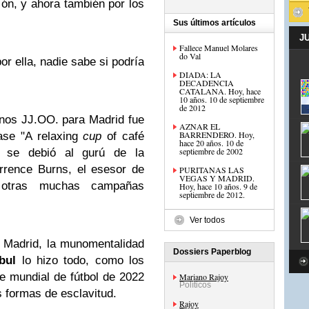
ión, y ahora también por los
Sus últimos artículos
J
Fallece Manuel Molares
do Val
r ella, nadie sabe si podría
DIADA: LA
DECADENCIA
CATALANA. Hoy, hace
10 años. 10 de septiembre
de 2012
nos JJ.OO. para Madrid fue
AZNAR EL
BARRENDERO. Hoy,
ase "A relaxing
cup
of café
hace 20 años. 10 de
septiembre de 2002
" se debió al gurú de la
rrence Burns, el esesor de
PURITANAS LAS
VEGAS Y MADRID.
n otras muchas campañas
Hoy, hace 10 años. 9 de
septiembre de 2012.
Ver todos
e Madrid, la munomentalidad
Dossiers Paperblog
bul
lo hizo todo, como los
le mundial de fútbol de 2022
Mariano Rajoy
Políticos
s formas de esclavitud.
Rajoy