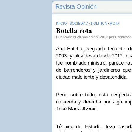
Revista Opinión
INICIO
›
SOCIEDAD
›
POLÍTICA
›
ROTA
Botella rota
Publicado el 20 noviembre 2013 por
Cronicasb
Ana Botella, segunda teniente 
2003, y alcaldesa desde 2012, cu
fue nombrado ministro, parece
ro
de barrenderos y jardineros que
ciudad maloliente y desatendida.
Pero, sobre todo, está despeda
izquierda y derecha por algo imp
José María
Aznar
.
Técnico del Estado, lleva casa