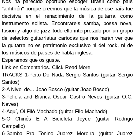
Nos ha parecido oportuno escoger
Brasil
como país
"anfitrión"
porque creemos que la música de ese país fue
decisiva en el renacimiento de la guitarra como
instrumento solista. Encontrareis
samba, bossa nova,
fusion y algo de jazz
todo ello interpretado por un grupo
de selectos guitarristas cariocas que nos harán ver que
la guitarra no es patrimonio exclusivo ni del rock, ni de
los músicos de paises de habla inglesa.
Esperamos que os guste.
Link en Comentarios. Click Read More
TRACKS
1-Feito Do Nada
Sergio Santos
(guitar
Sergio
Santos
)
2-A Nivel de...
Joao Bosco
(guitar
Joao Bosco
)
3-Felicia and Bianca
Oscar Castro Neves
(guitar
O.C.
Neves
)
4-Aquí, Ói
Filó Machado
(guitar
Filo Machado
)
5-O Chinés E A Bicicleta
Joyce
(guitar
Rodrigo
Campello
)
6-Samba Pra Tonino
Juarez Moreira
(guitar
Juarez